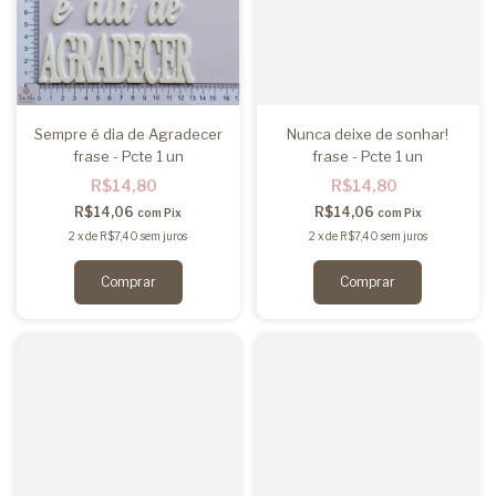
Sempre é dia de Agradecer
Nunca deixe de sonhar!
frase - Pcte 1 un
frase - Pcte 1 un
R$14,80
R$14,80
R$14,06
R$14,06
com
Pix
com
Pix
2
x
de
R$7,40
sem juros
2
x
de
R$7,40
sem juros