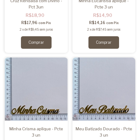
Cruz Rendada com Divino -
Minha Eucaristia aplique -
Pct 3un
Pcte 3 un
R$18,90
R$14,90
R$17,96
R$14,16
com
Pix
com
Pix
2
x
de
R$9,45
sem juros
2
x
de
R$7,45
sem juros
Minha Crisma aplique - Pcte
Meu Batizado Dourado - Pcte
3 un
3 un