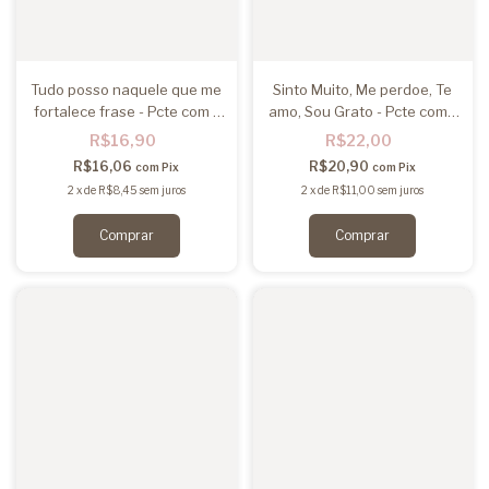
Tudo posso naquele que me
Sinto Muito, Me perdoe, Te
fortalece frase - Pcte com 1
amo, Sou Grato - Pcte com 1
frase
frase
R$16,90
R$22,00
R$16,06
R$20,90
com
Pix
com
Pix
2
x
de
R$8,45
sem juros
2
x
de
R$11,00
sem juros