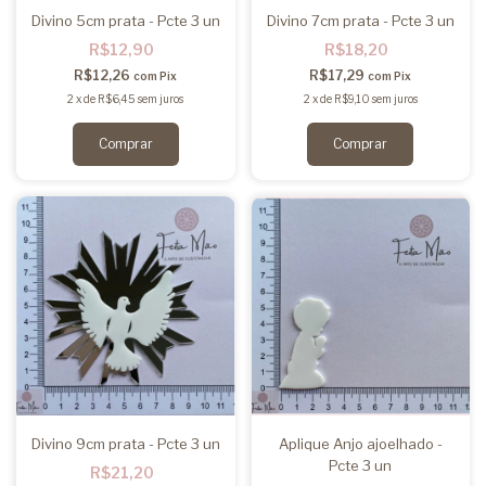
Divino 5cm prata - Pcte 3 un
Divino 7cm prata - Pcte 3 un
R$12,90
R$18,20
R$12,26
R$17,29
com
Pix
com
Pix
2
x
de
R$6,45
sem juros
2
x
de
R$9,10
sem juros
Divino 9cm prata - Pcte 3 un
Aplique Anjo ajoelhado -
Pcte 3 un
R$21,20