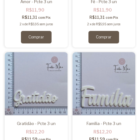
Amor - Pcte 3 un
Fé - Pcte 3 un
R$11,90
R$11,90
R$11,31
R$11,31
com
Pix
com
Pix
2
x
de
R$5,95
sem juros
2
x
de
R$5,95
sem juros
Gratidão - Pcte 3 un
Família - Pcte 3 un
R$12,20
R$12,20
R$11,59
R$11,59
com
Pix
com
Pix