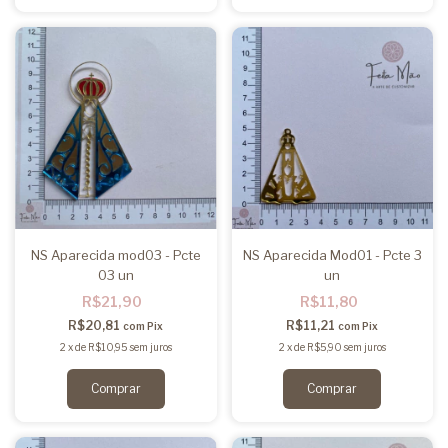
NS Aparecida mod03 - Pcte
NS Aparecida Mod01 - Pcte 3
03 un
un
R$21,90
R$11,80
R$20,81
R$11,21
com
Pix
com
Pix
2
x
de
R$10,95
sem juros
2
x
de
R$5,90
sem juros