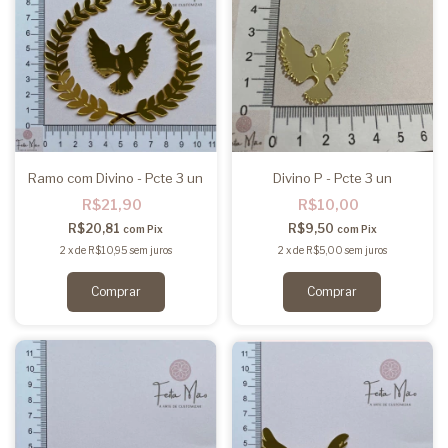
Ramo com Divino - Pcte 3 un
Divino P - Pcte 3 un
R$21,90
R$10,00
R$20,81
R$9,50
com
Pix
com
Pix
2
x
de
R$10,95
sem juros
2
x
de
R$5,00
sem juros