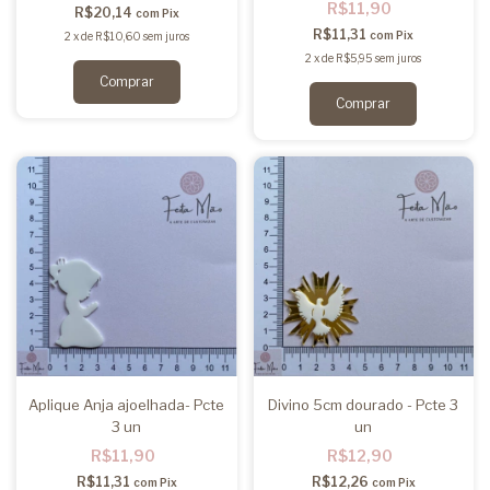
R$11,90
R$20,14
com
Pix
R$11,31
com
Pix
2
x
de
R$10,60
sem juros
2
x
de
R$5,95
sem juros
Aplique Anja ajoelhada- Pcte
Divino 5cm dourado - Pcte 3
3 un
un
R$11,90
R$12,90
R$11,31
R$12,26
com
Pix
com
Pix