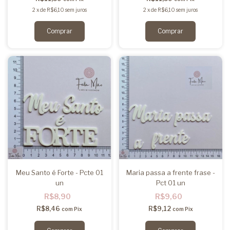
2
x
de
R$6,10
sem juros
2
x
de
R$6,10
sem juros
Meu Santo é Forte - Pcte 01
Maria passa a frente frase -
un
Pct 01 un
R$8,90
R$9,60
R$8,46
R$9,12
com
Pix
com
Pix