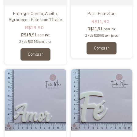
Entrego, Confio, Aceito,
Paz - Pcte 3 un
Agradeço - Pcte com 1 frase
R$11,90
R$19,90
R$11,31
com
Pix
R$18,91
com
Pix
2
x
de
R$5,95
sem juros
2
x
de
R$9,95
sem juros