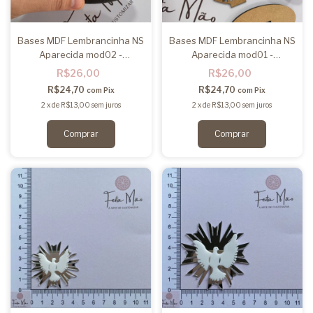
Bases MDF Lembrancinha NS
Bases MDF Lembrancinha NS
Aparecida mod02 -
Aparecida mod01 -
12unidades
12unidades
R$26,00
R$26,00
R$24,70
R$24,70
com
Pix
com
Pix
2
x
de
R$13,00
sem juros
2
x
de
R$13,00
sem juros