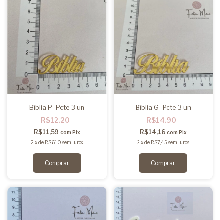
Bíblia P- Pcte 3 un
Bíblia G- Pcte 3 un
R$12,20
R$14,90
R$11,59
R$14,16
com
Pix
com
Pix
2
x
de
R$6,10
sem juros
2
x
de
R$7,45
sem juros