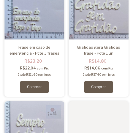
Frase em caso de
Gratidão gera Gratidão
emergência - Pcte 3 frases
frase - Pcte 1 un
R$23,20
R$14,80
R$22,04
R$14,06
com
Pix
com
Pix
2
x
de
R$11,60
sem juros
2
x
de
R$7,40
sem juros