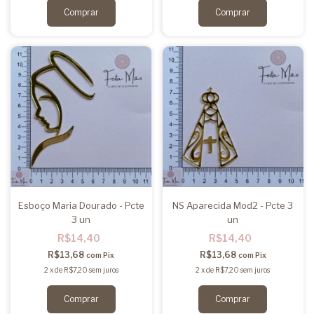
Esboço Maria Dourado - Pcte
NS Aparecida Mod2 - Pcte 3
3 un
un
R$14,40
R$14,40
R$13,68
R$13,68
com
Pix
com
Pix
2
x
de
R$7,20
sem juros
2
x
de
R$7,20
sem juros