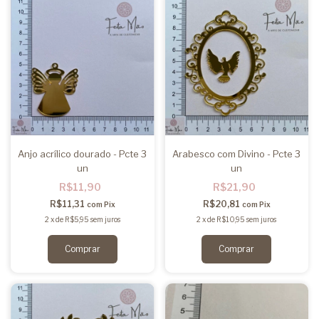
Anjo acrílico dourado - Pcte 3
Arabesco com Divino - Pcte 3
un
un
R$11,90
R$21,90
R$11,31
R$20,81
com
Pix
com
Pix
2
x
de
R$5,95
sem juros
2
x
de
R$10,95
sem juros