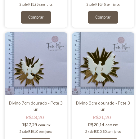
2
x
de
R$5,95
sem juros
2
x
de
R$6,45
sem juros
Divino 7cm dourado - Pcte 3
Divino 9cm dourado - Pcte 3
un
un
R$18,20
R$21,20
R$17,29
R$20,14
com
Pix
com
Pix
2
x
de
R$9,10
sem juros
2
x
de
R$10,60
sem juros