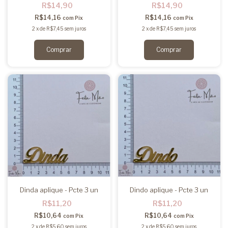
R$14,90
R$14,90
R$14,16
R$14,16
com
Pix
com
Pix
2
x
de
R$7,45
sem juros
2
x
de
R$7,45
sem juros
Dinda aplique - Pcte 3 un
Dindo aplique - Pcte 3 un
R$11,20
R$11,20
R$10,64
R$10,64
com
Pix
com
Pix
2
x
de
R$5,60
sem juros
2
x
de
R$5,60
sem juros