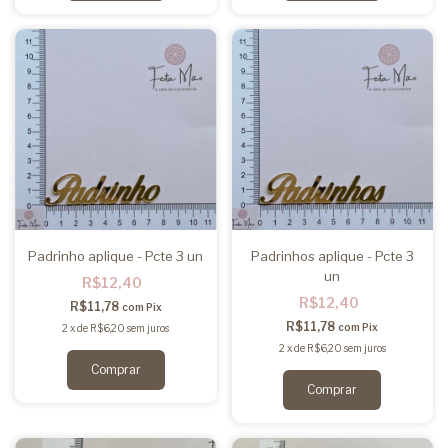
Padrinho aplique - Pcte 3 un
Padrinhos aplique - Pcte 3
un
R$12,40
R$12,40
R$11,78
com
Pix
R$11,78
com
Pix
2
x
de
R$6,20
sem juros
2
x
de
R$6,20
sem juros