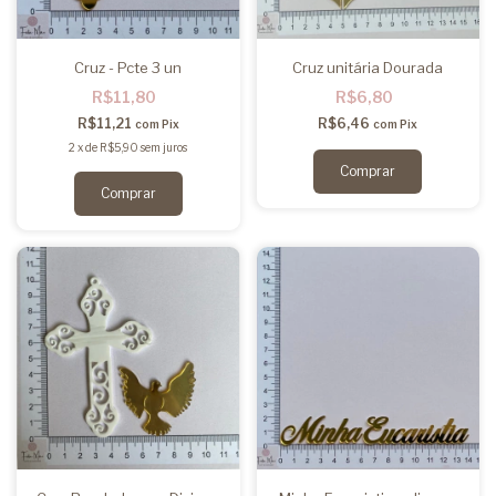
Cruz - Pcte 3 un
Cruz unitária Dourada
R$11,80
R$6,80
R$11,21
R$6,46
com
Pix
com
Pix
2
x
de
R$5,90
sem juros