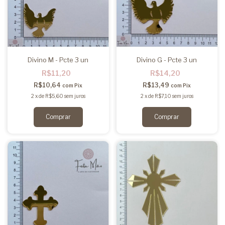
Divino M - Pcte 3 un
Divino G - Pcte 3 un
R$11,20
R$14,20
R$10,64
R$13,49
com
Pix
com
Pix
2
x
de
R$5,60
sem juros
2
x
de
R$7,10
sem juros