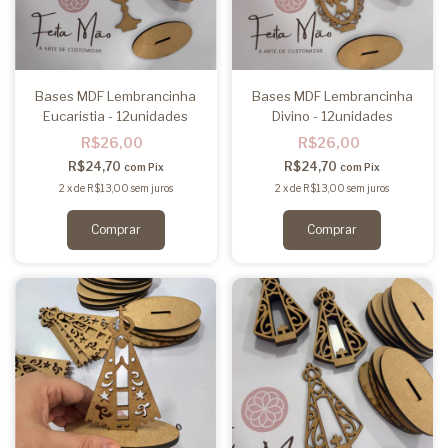
Bases MDF Lembrancinha
Bases MDF Lembrancinha
Eucaristia - 12unidades
Divino - 12unidades
R$26,00
R$26,00
R$24,70
R$24,70
com
Pix
com
Pix
2
x
de
R$13,00
sem juros
2
x
de
R$13,00
sem juros