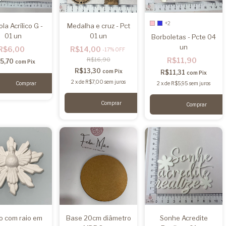
+2
la Acrílico G -
Medalha e cruz - Pct
01 un
01 un
Borboletas - Pcte 04
un
R$6,00
R$14,00
-
17
%
OFF
R$16,90
R$11,90
5,70
com
Pix
R$13,30
com
Pix
R$11,31
com
Pix
2
x
de
R$7,00
sem juros
2
x
de
R$5,95
sem juros
Comprar
no com raio em
Base 20cm diâmetro
Sonhe Acredite