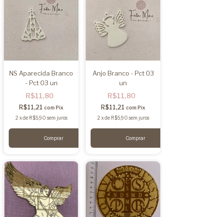
NS Aparecida Branco
Anjo Branco - Pct 03
- Pct 03 un
un
R$11,80
R$11,80
R$11,21
R$11,21
com
Pix
com
Pix
2
x
de
R$5,90
sem juros
2
x
de
R$5,90
sem juros