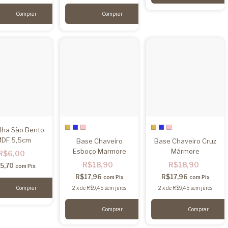
lha São Bento
DF 5,5cm
Base Chaveiro
Base Chaveiro Cruz
Esboço Marmore
Mármore
R$6,00
R$18,90
R$18,90
5,70
com
Pix
R$17,96
R$17,96
com
Pix
com
Pix
2
x
de
R$9,45
sem juros
2
x
de
R$9,45
sem juros
Comprar
Comprar