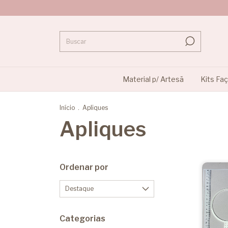
Material p/ Artesã
Kits Fa
Início
.
Apliques
Apliques
Ordenar por
Categorias