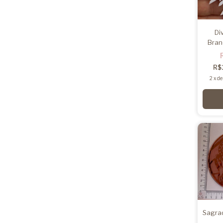
Di
Bran
R$
2
x
d
Sagrad