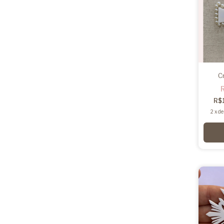
C
R$
2
x
d