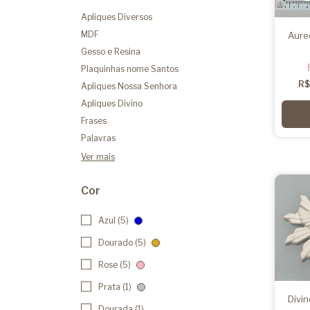
Apliques Diversos
MDF
Aureo
Gesso e Resina
Plaquinhas nome Santos
R$
Apliques Nossa Senhora
Apliques Divino
Frases
Palavras
Ver mais
Cor
Azul (5)
Dourado (5)
Rose (5)
Prata (1)
Divi
Dourada (1)