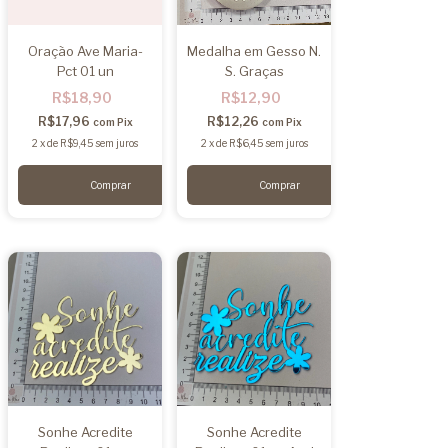
Oração Ave Maria-
Medalha em Gesso N.
Pct 01 un
S. Graças
R$18,90
R$12,90
R$17,96
R$12,26
com
Pix
com
Pix
2
x
de
R$9,45
sem juros
2
x
de
R$6,45
sem juros
Sonhe Acredite
Sonhe Acredite