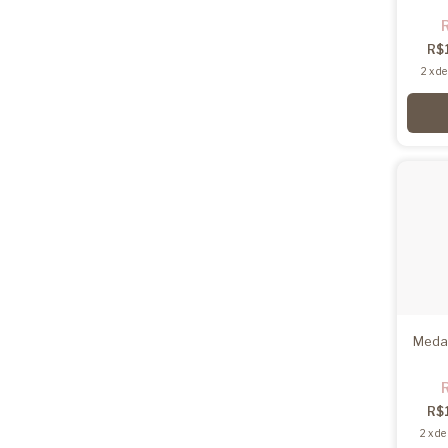
R$
2
x
d
Meda
R$
2
x
de