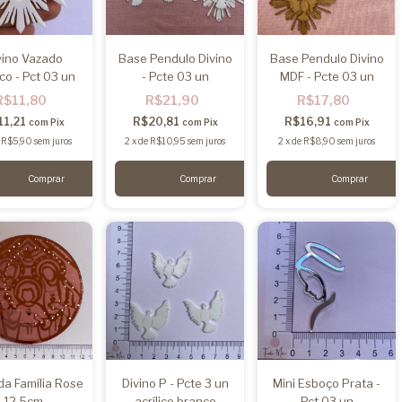
vino Vazado
Base Pendulo Divino
Base Pendulo Divino
co - Pct 03 un
- Pcte 03 un
MDF - Pcte 03 un
R$11,80
R$21,90
R$17,80
11,21
R$20,81
R$16,91
com
Pix
com
Pix
com
Pix
e
R$5,90
sem juros
2
x
de
R$10,95
sem juros
2
x
de
R$8,90
sem juros
a Família Rose
Divino P - Pcte 3 un
Mini Esboço Prata -
12,5cm
acrílico branco
Pct 03 un