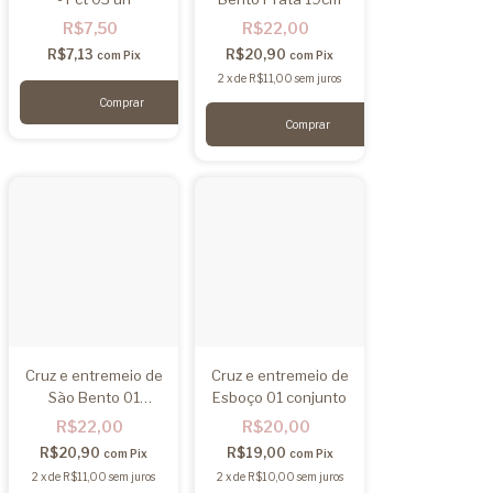
R$7,50
R$22,00
R$7,13
R$20,90
com
Pix
com
Pix
2
x
de
R$11,00
sem juros
Cruz e entremeio de
Cruz e entremeio de
São Bento 01
Esboço 01 conjunto
conjunto
R$22,00
R$20,00
R$20,90
R$19,00
com
Pix
com
Pix
2
x
de
R$11,00
sem juros
2
x
de
R$10,00
sem juros