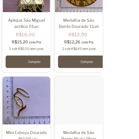
Aplique São Miguel
Medalha de São
acrílico 01un
Bento Dourado 11cm
R$16,00
R$12,90
R$15,20
R$12,26
com
Pix
com
Pix
2
x
de
R$8,00
sem juros
2
x
de
R$6,45
sem juros
Mini Esboço Dourado
Medalha de São
- Pct 03 un
Bento Prata 19cm