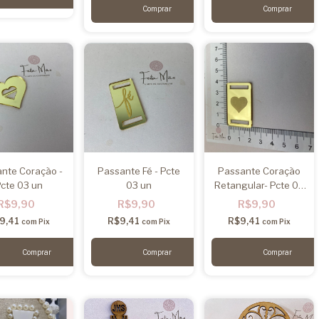
nte Coração -
Passante Fé - Pcte
Passante Coração
cte 03 un
03 un
Retangular- Pcte 03
un
R$9,90
R$9,90
R$9,90
9,41
R$9,41
R$9,41
com
Pix
com
Pix
com
Pix