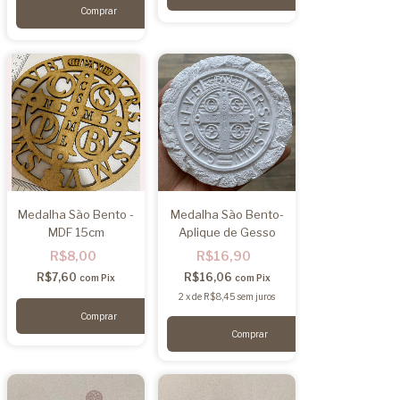
Medalha São Bento -
Medalha São Bento-
MDF 15cm
Aplique de Gesso
R$8,00
R$16,90
R$7,60
R$16,06
com
Pix
com
Pix
2
x
de
R$8,45
sem juros
Comprar