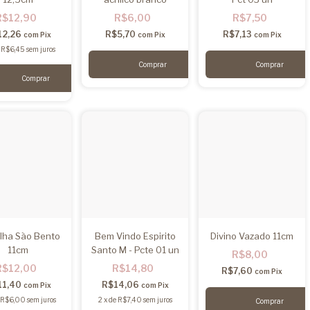
R$12,90
R$6,00
R$7,50
12,26
R$5,70
R$7,13
com
Pix
com
Pix
com
Pix
e
R$6,45
sem juros
lha São Bento
Bem Vindo Espirito
Divino Vazado 11cm
11cm
Santo M - Pcte 01 un
R$8,00
R$12,00
R$14,80
R$7,60
com
Pix
11,40
R$14,06
com
Pix
com
Pix
R$6,00
sem juros
2
x
de
R$7,40
sem juros