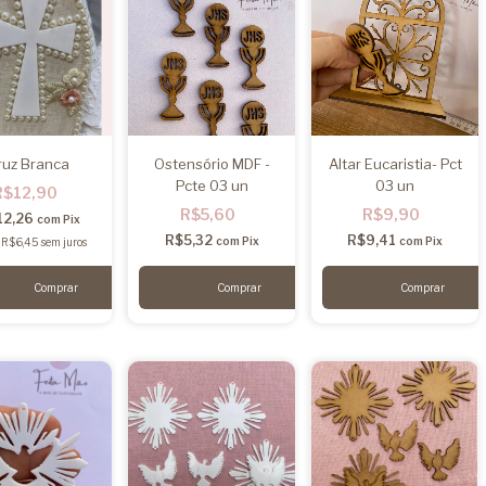
ruz Branca
Ostensório MDF -
Altar Eucaristia- Pct
Pcte 03 un
03 un
R$12,90
R$5,60
R$9,90
12,26
com
Pix
R$5,32
R$9,41
com
Pix
com
Pix
e
R$6,45
sem juros