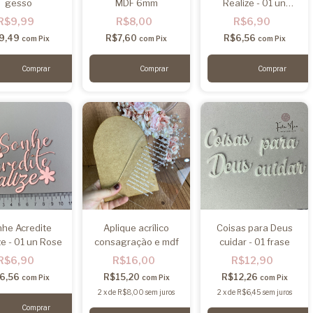
gesso
MDF 6mm
Realize - 01 un
Branco
R$9,99
R$8,00
R$6,90
9,49
R$7,60
R$6,56
com
Pix
com
Pix
com
Pix
he Acredite
Aplique acrílico
Coisas para Deus
ze - 01 un Rose
consagração e mdf
cuidar - 01 frase
R$6,90
R$16,00
R$12,90
6,56
R$15,20
R$12,26
com
Pix
com
Pix
com
Pix
2
x
de
R$8,00
sem juros
2
x
de
R$6,45
sem juros