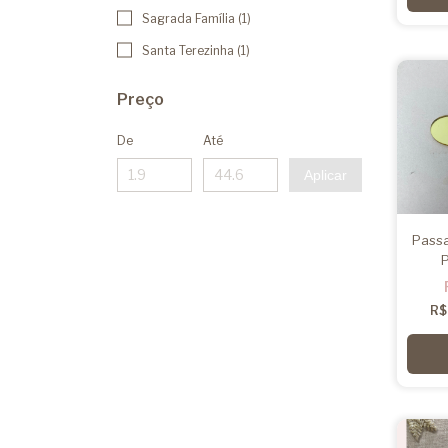
Sagrada Família (1)
Santa Terezinha (1)
Preço
De
Até
Aplicar
Passa
P
R$