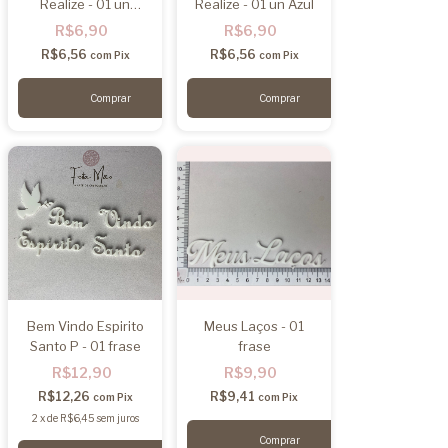
Realize - 01 un
Realize - 01 un Azul
Dourado
R$6,90
R$6,90
R$6,56
R$6,56
com
Pix
com
Pix
Bem Vindo Espirito
Meus Laços - 01
Santo P - 01 frase
frase
R$12,90
R$9,90
R$12,26
R$9,41
com
Pix
com
Pix
2
x
de
R$6,45
sem juros