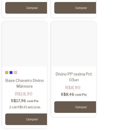
Divino PP resina Pct
03un
Base Chaveiro Divino
Mármore
R$8,90
R$18,90
R$8,46
com
Pix
R$17,96
com
Pix
2
x
de
R$9,45
sem juros
Comprar