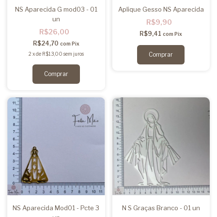
NS Aparecida G mod03 - 01
Aplique Gesso NS Aparecida
un
R$9,90
R$26,00
R$9,41
com
Pix
R$24,70
com
Pix
2
x
de
R$13,00
sem juros
NS Aparecida Mod01 - Pcte 3
N S Graças Branco - 01 un