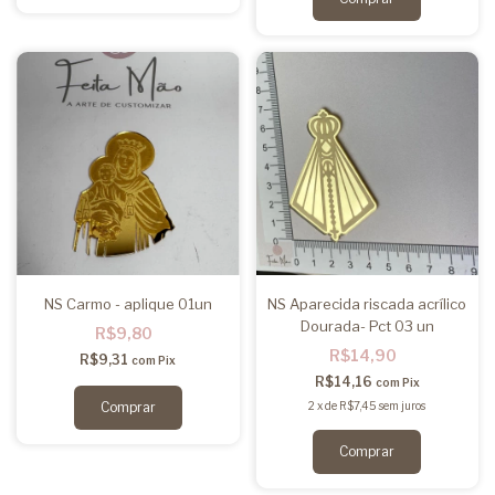
NS Carmo - aplique 01un
NS Aparecida riscada acrílico
Dourada- Pct 03 un
R$9,80
R$14,90
R$9,31
com
Pix
R$14,16
com
Pix
2
x
de
R$7,45
sem juros