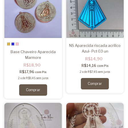
NS Aparecida riscada acrílico
Azul- Pct 03 un
Base Chaveiro Aparecida
Marmore
R$14,90
R$18,90
R$14,16
com
Pix
R$17,96
2
x
de
R$7,45
sem juros
com
Pix
2
x
de
R$9,45
sem juros
Comprar