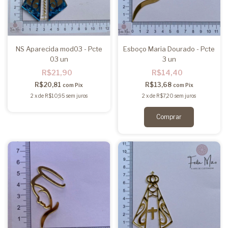
NS Aparecida mod03 - Pcte
Esboço Maria Dourado - Pcte
03 un
3 un
R$21,90
R$14,40
R$20,81
R$13,68
com
Pix
com
Pix
2
x
de
R$10,95
sem juros
2
x
de
R$7,20
sem juros