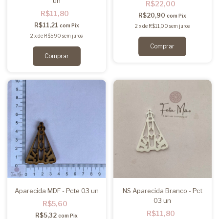
un
R$22,00
R$11,80
R$20,90
com
Pix
R$11,21
com
Pix
2
x
de
R$11,00
sem juros
2
x
de
R$5,90
sem juros
Aparecida MDF - Pcte 03 un
NS Aparecida Branco - Pct
03 un
R$5,60
R$11,80
R$5,32
com
Pix