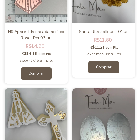
NS Aparecida riscada acrílico
Santa Rita aplique - 01 un
Rose- Pct 03 un
R$11,80
R$14,90
R$11,21
com
Pix
R$14,16
com
Pix
2
x
de
R$5,90
sem juros
2
x
de
R$7,45
sem juros