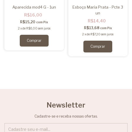
Aparecida mod4 G - 1un
Esboço Maria Prata - Pcte 3
un
R$16,00
R$14,40
R$15,20
com
Pix
R$13,68
com
Pix
2
x
de
R$8,00
sem juros
2
x
de
R$7,20
sem juros
Newsletter
Cadastre-se e receba nossas ofertas.