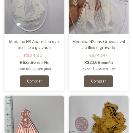
Medalha NS Aparecida oval
Medalha NS das Graças oval
acrílico o gravada
acrílico o gravada
R$24,90
R$24,90
R$23,66
R$23,66
com
Pix
com
Pix
2
x
de
R$12,45
sem juros
2
x
de
R$12,45
sem juros