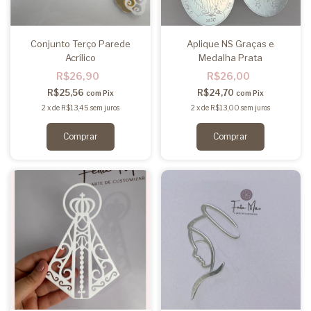
Conjunto Terço Parede
Aplique NS Graças e
Acrílico
Medalha Prata
R$26,90
R$26,00
R$25,56
R$24,70
com
Pix
com
Pix
2
x
de
R$13,45
sem juros
2
x
de
R$13,00
sem juros