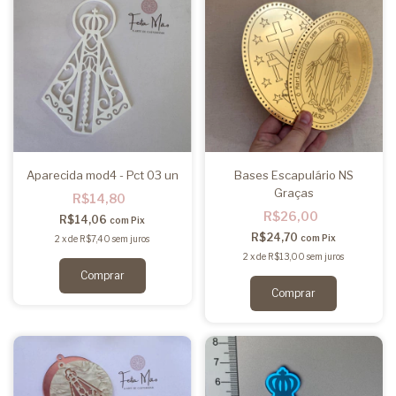
Aparecida mod4 - Pct 03 un
Bases Escapulário NS
Graças
R$14,80
R$26,00
R$14,06
com
Pix
R$24,70
com
Pix
2
x
de
R$7,40
sem juros
2
x
de
R$13,00
sem juros