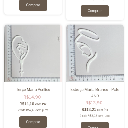
Terço Maria Acrilico
Esboço Maria Branco - Pcte
3 un
R$14,90
R$13,90
R$14,16
com
Pix
R$13,21
com
Pix
2
x
de
R$7,45
sem juros
2
x
de
R$6,95
sem juros