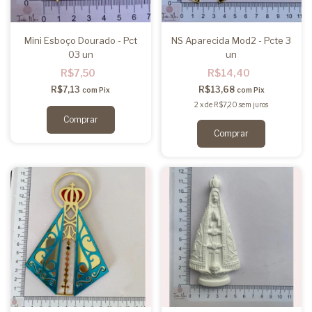
Mini Esboço Dourado - Pct
NS Aparecida Mod2 - Pcte 3
03 un
un
R$7,50
R$14,40
R$7,13
R$13,68
com
Pix
com
Pix
2
x
de
R$7,20
sem juros