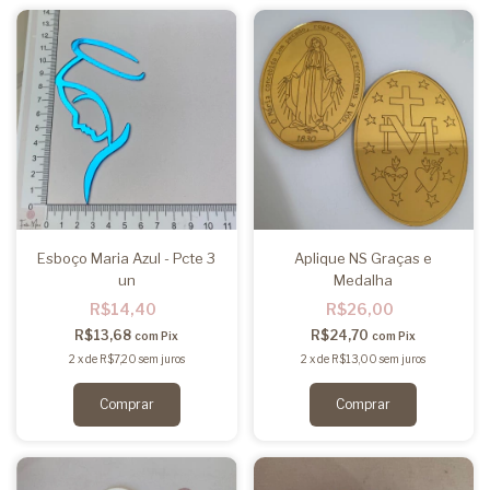
Esboço Maria Azul - Pcte 3
Aplique NS Graças e
un
Medalha
R$14,40
R$26,00
R$13,68
R$24,70
com
Pix
com
Pix
2
x
de
R$7,20
sem juros
2
x
de
R$13,00
sem juros