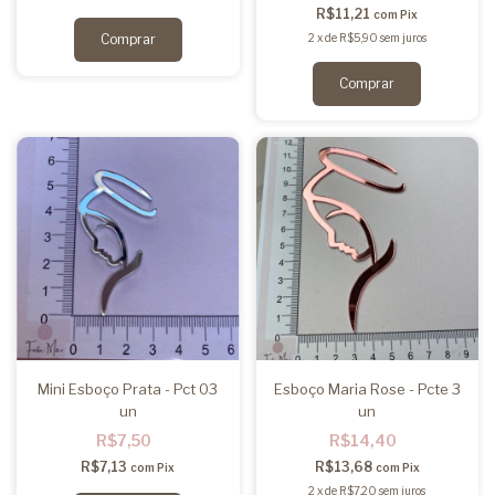
R$11,21
com
Pix
2
x
de
R$5,90
sem juros
Mini Esboço Prata - Pct 03
Esboço Maria Rose - Pcte 3
un
un
R$7,50
R$14,40
R$7,13
R$13,68
com
Pix
com
Pix
2
x
de
R$7,20
sem juros