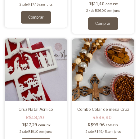
R$11,40
com
Pix
2
x
de
R$7,45
sem juros
2
x
de
R$6,00
sem juros
Cruz Natal Acrilico
Combo Colar de mesa Cruz
R$18,20
R$98,90
R$17,29
R$93,96
com
Pix
com
Pix
2
x
de
R$9,10
sem juros
2
x
de
R$49,45
sem juros