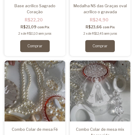
Base acrilico Sagrado
Medalha NS das Graças oval
Coração
acrílico o gravada
R$22,20
R$24,90
R$21,09
R$23,66
com
Pix
com
Pix
2
x
de
R$11,10
sem juros
2
x
de
R$12,45
sem juros
Combo Colar de mesa Fé
Combo Colar de mesa mix