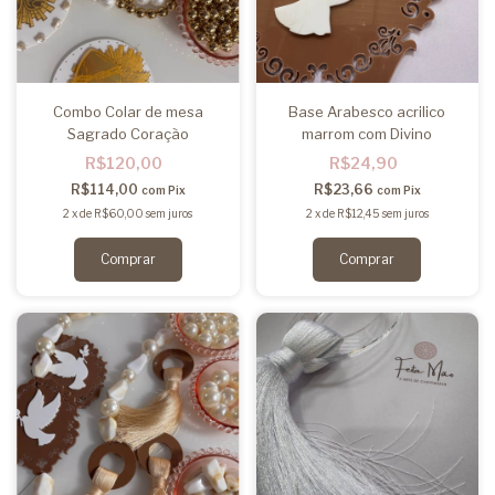
Combo Colar de mesa
Base Arabesco acrilico
Sagrado Coração
marrom com Divino
R$120,00
R$24,90
R$114,00
R$23,66
com
Pix
com
Pix
2
x
de
R$60,00
sem juros
2
x
de
R$12,45
sem juros