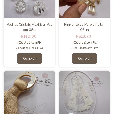
Pedras Cristais Mexirica- Pct
Pingente de Perola gota -
com 05un
06un
R$19,90
R$13,70
R$18,91
R$13,02
com
Pix
com
Pix
2
x
de
R$9,95
sem juros
2
x
de
R$6,85
sem juros