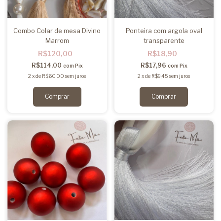
Combo Colar de mesa Divino
Ponteira com argola oval
Marrom
transparente
R$120,00
R$18,90
R$114,00
R$17,96
com
Pix
com
Pix
2
x
de
R$60,00
sem juros
2
x
de
R$9,45
sem juros