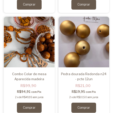
Combo Colar de mesa
Pedra dourada Redonda n24
Aparecida madeira
- pcte 12un
R$99,90
R$21,00
R$94,91
R$19,95
com
Pix
com
Pix
2
x
de
R$49,95
sem juros
2
x
de
R$10,50
sem juros