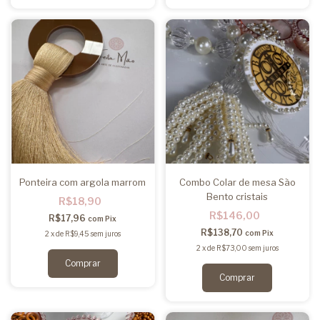
Ponteira com argola marrom
Combo Colar de mesa São
Bento cristais
R$18,90
R$146,00
R$17,96
com
Pix
R$138,70
com
Pix
2
x
de
R$9,45
sem juros
2
x
de
R$73,00
sem juros