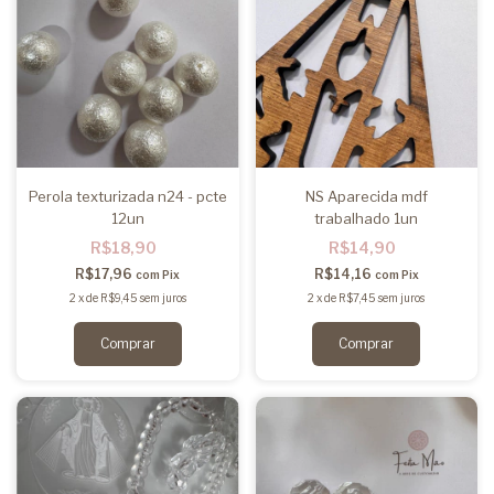
Perola texturizada n24 - pcte
NS Aparecida mdf
12un
trabalhado 1un
R$18,90
R$14,90
R$17,96
R$14,16
com
Pix
com
Pix
2
x
de
R$9,45
sem juros
2
x
de
R$7,45
sem juros