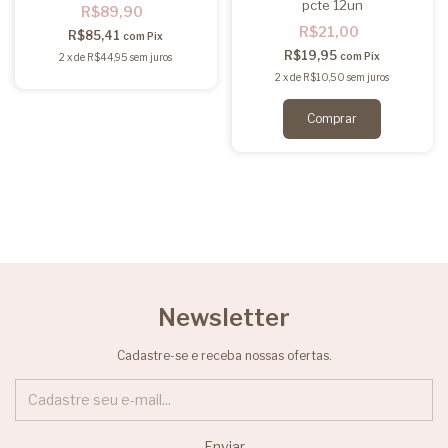
pcte 12un
R$89,90
R$21,00
R$85,41
com
Pix
R$19,95
com
Pix
2
x
de
R$44,95
sem juros
2
x
de
R$10,50
sem juros
Newsletter
Cadastre-se e receba nossas ofertas.