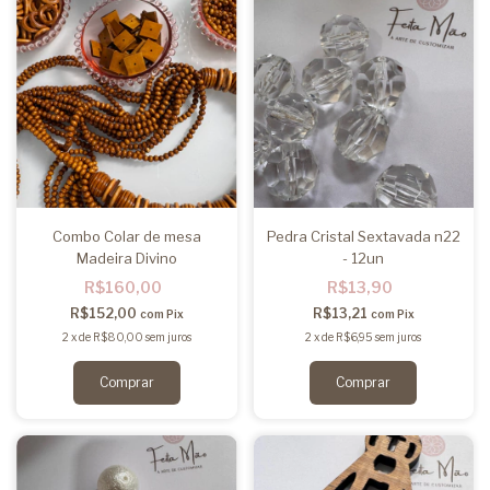
Combo Colar de mesa
Pedra Cristal Sextavada n22
Madeira Divino
- 12un
R$160,00
R$13,90
R$152,00
R$13,21
com
Pix
com
Pix
2
x
de
R$80,00
sem juros
2
x
de
R$6,95
sem juros