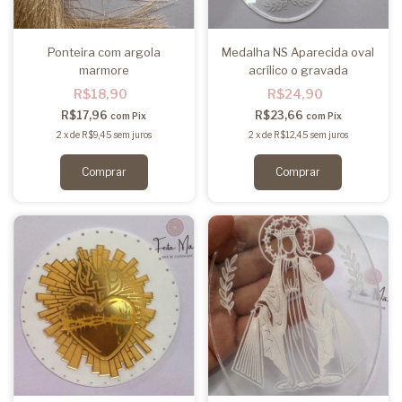
Ponteira com argola
Medalha NS Aparecida oval
marmore
acrílico o gravada
R$18,90
R$24,90
R$17,96
R$23,66
com
Pix
com
Pix
2
x
de
R$9,45
sem juros
2
x
de
R$12,45
sem juros