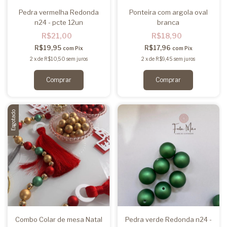
Pedra vermelha Redonda
Ponteira com argola oval
n24 - pcte 12un
branca
R$21,00
R$18,90
R$19,95
R$17,96
com
Pix
com
Pix
2
x
de
R$10,50
sem juros
2
x
de
R$9,45
sem juros
Esgotado
Combo Colar de mesa Natal
Pedra verde Redonda n24 -