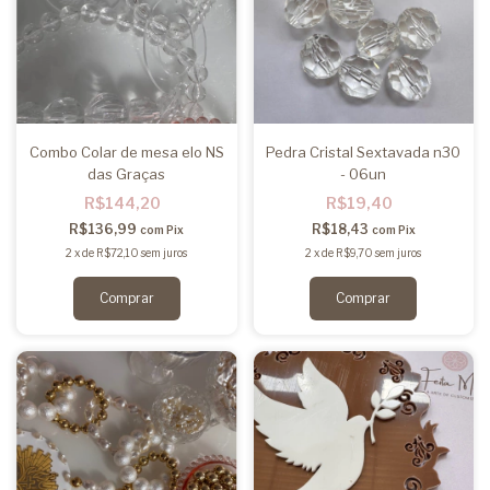
Combo Colar de mesa elo NS
Pedra Cristal Sextavada n30
das Graças
- 06un
R$144,20
R$19,40
R$136,99
R$18,43
com
Pix
com
Pix
2
x
de
R$72,10
sem juros
2
x
de
R$9,70
sem juros