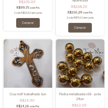
Aparecida
R$105,00
R$158,20
R$99,75
com
Pix
R$150,29
com
Pix
2
x
de
R$52,50
sem juros
2
x
de
R$79,10
sem juros
Cruz mdf trabalhado 1un
Pedra metalizada n16 - pcte
24un
R$14,90
R$12,00
R$14,16
com
Pix