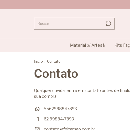
Material p/ Artesã
Kits Fa
Início
.
Contato
Contato
Qualquer duvida, entre em contato antes de finali
sua compra!
5562998847893
62 99884-7893
contato@feitamao.com.br