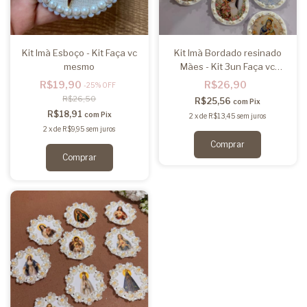
Kit Imã Esboço - Kit Faça vc
Kit Imã Bordado resinado
mesmo
Mães - Kit 3un Faça vc
mesmo
R$19,90
R$26,90
-
25
%
OFF
R$26,50
R$25,56
com
Pix
R$18,91
com
Pix
2
x
de
R$13,45
sem juros
2
x
de
R$9,95
sem juros
Comprar