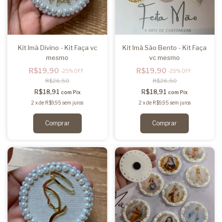
Kit Imã Divino - Kit Faça vc
Kit Imã São Bento - Kit Faça
mesmo
vc mesmo
R$19,90
R$19,90
-
25
%
OFF
-
25
%
OFF
R$26,50
R$26,50
R$18,91
R$18,91
com
Pix
com
Pix
2
x
de
R$9,95
sem juros
2
x
de
R$9,95
sem juros