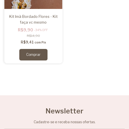
Kit Imã Bordado Flores - Kit
faça vc mesmo
R$9,90
-
34
%
OFF
R$14,90
R$9,41
com
Pix
Comprar
Newsletter
Cadastre-se e receba nossas ofertas.