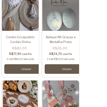
Combo Escapulário
Aplique NS Graças e
Cordão Divino
Medalha Prata
R$82,00
R$26,00
R$77,90
R$24,70
com
Pix
com
Pix
2
x
de
R$41,00
sem juros
2
x
de
R$13,00
sem juros