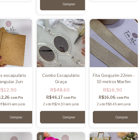
s escapulário
Combo Escapulário
Fita Gorgurim 22mm -
angular 2un
Graça
10 metros Marfim
R$12,90
R$48,60
R$16,90
12,26
R$46,17
R$16,06
com
Pix
com
Pix
com
Pix
e
R$6,45
sem juros
2
x
de
R$24,30
sem juros
2
x
de
R$8,45
sem juros