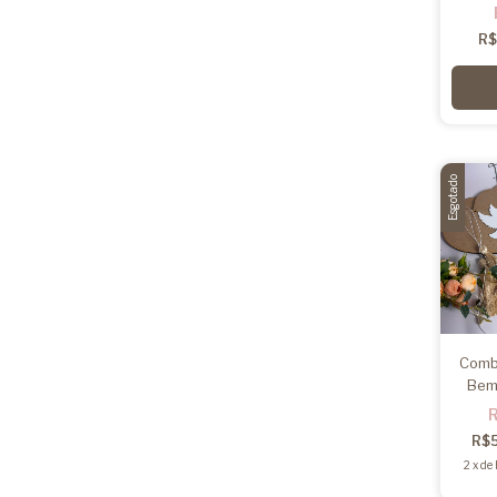
R$
Esgotado
Comb
Bem
R$
2
x
de