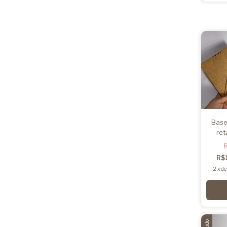
Base
ret
R$
2
x
d