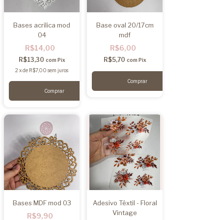
Bases acrilica mod
Base oval 20/17cm
04
mdf
R$14,00
R$6,00
R$13,30
R$5,70
com
Pix
com
Pix
2
x
de
R$7,00
sem juros
Bases MDF mod 03
Adesivo Têxtil - Floral
Vintage
R$9,90