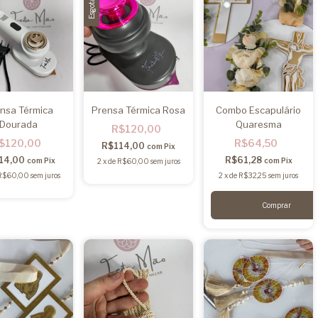
Esgotado
nsa Térmica
Prensa Térmica Rosa
Combo Escapulário
Dourada
Quaresma
R$120,00
$120,00
R$64,50
R$114,00
com
Pix
14,00
R$61,28
com
Pix
com
Pix
2
x
de
R$60,00
sem juros
R$60,00
sem juros
2
x
de
R$32,25
sem juros