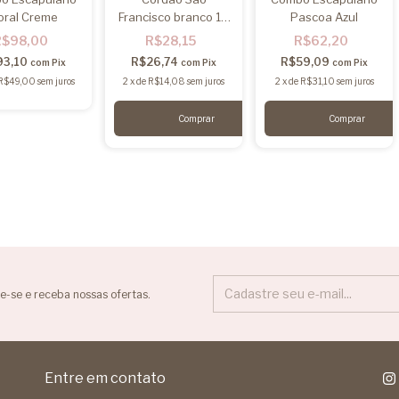
oral Creme
Francisco branco 10
Pascoa Azul
metros
R$98,00
R$28,15
R$62,20
93,10
R$26,74
R$59,09
com
Pix
com
Pix
com
Pix
R$49,00
sem juros
2
x
de
R$14,08
sem juros
2
x
de
R$31,10
sem juros
e-se e receba nossas ofertas.
Entre em contato