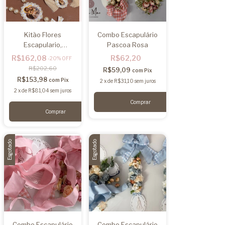
Kitão Flores
Combo Escapulário
Escapulario,
Pascoa Rosa
Mandala, Imã e
R$162,08
R$62,20
-
20
%
OFF
Dezena Flores - Kit
R$202,60
R$59,09
com
Pix
faça vc mesmo
R$153,98
com
Pix
2
x
de
R$31,10
sem juros
2
x
de
R$81,04
sem juros
Comprar
Esgotado
Esgotado
Combo Escapulário
Combo Escapulário