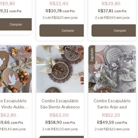
Aparecida
R$9,80
R$32,40
R$39,80
9,31
R$30,78
R$37,81
com
Pix
com
Pix
com
Pix
2
x
de
R$16,20
sem juros
2
x
de
R$19,90
sem juros
Esgotado
o Escapulário
Combo Escapulário
Combo Escapulário
 Vindo Aulão
São Bento Arabesco
Santo Anjo azul
07/08/25
R$62,80
R$62,00
R$52,20
59,66
R$58,90
R$49,59
com
Pix
com
Pix
com
Pix
R$31,40
sem juros
2
x
de
R$31,00
sem juros
2
x
de
R$26,10
sem juros