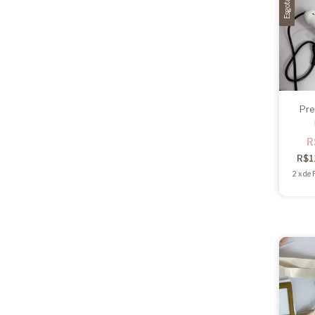
Esgotado
Pre
R
R$1
2
x
de