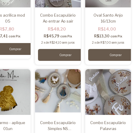
s acrílica mod
Combo Escapulário
Oval Santo Anjo
05
Ao entrar Ao sair
16/13cm
R$7,80
R$48,20
R$14,00
7,41
R$45,79
R$13,30
com
Pix
com
Pix
com
Pix
2
x
de
R$24,10
sem juros
2
x
de
R$7,00
sem juros
rmo - aplique
Combo Escapulário
Combo Escapulário
01un
Simples NS
Palavras