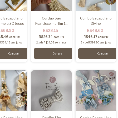
o Escapulário
Cordão São
Combo Escapulário
rmo e SC Jesus
Francisco marfim 10
Divino
metros
R$68,90
R$28,15
R$48,60
65,46
R$26,74
R$46,17
com
Pix
com
Pix
com
Pix
R$34,45
sem juros
2
x
de
R$14,08
sem juros
2
x
de
R$24,30
sem juros
o Escapulário
Cordão São
Combo Escapulário