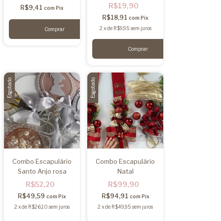
R$19,90
R$9,41
com
Pix
R$18,91
com
Pix
2
x
de
R$9,95
sem juros
Esgotado
Esgotado
Combo Escapulário
Combo Escapulário
Santo Anjo rosa
Natal
R$52,20
R$99,90
R$49,59
R$94,91
com
Pix
com
Pix
2
x
de
R$26,10
sem juros
2
x
de
R$49,95
sem juros