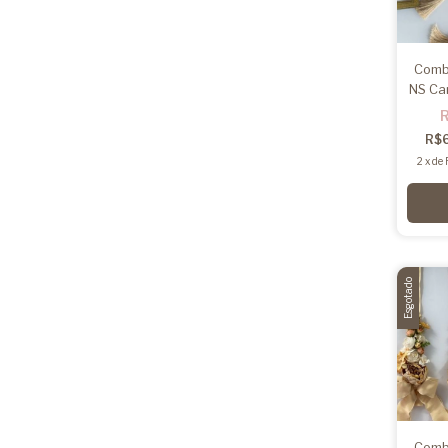
Comb
NS Ca
R$
2
x
de
Esgotado
Comb