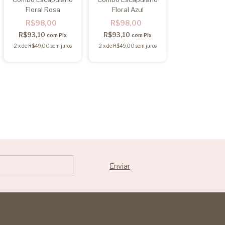
Floral Rosa
Floral Azul
R$98,00
R$98,00
R$93,10
R$93,10
com
Pix
com
Pix
2
x
de
R$49,00
sem juros
2
x
de
R$49,00
sem juros