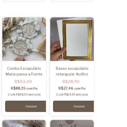
Combo Escapulário
Bases escapulário
Maria passa a Frente
retangular Acrílico
R$93,00
R$28,90
R$88,35
R$27,46
com
Pix
com
Pix
2
x
de
R$46,50
sem juros
2
x
de
R$14,45
sem juros