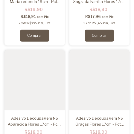
Maria redonda 19cm - Pcte
Sagrada Família Flores 17cm
2un
- Pcte 2un
R$19,90
R$18,90
R$18,91
R$17,96
com
Pix
com
Pix
2
x
de
R$9,95
sem juros
2
x
de
R$9,45
sem juros
Adesivo Decoupagem NS
Adesivo Decoupagem NS
Aparecida Flores 17cm - Pcte
Graças Flores 17cm - Pcte
2un
2un
R$18,90
R$18,90