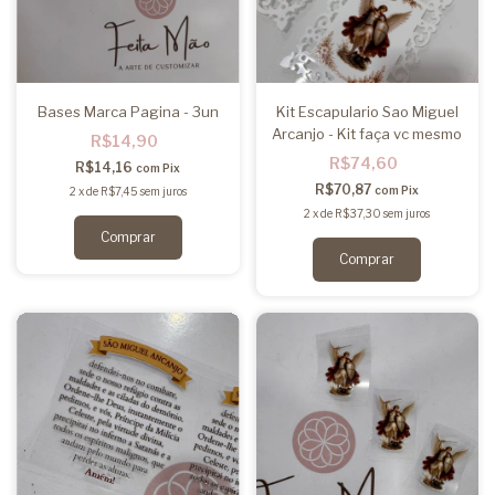
Bases Marca Pagina - 3un
Kit Escapulario Sao Miguel
Arcanjo - Kit faça vc mesmo
R$14,90
R$74,60
R$14,16
com
Pix
R$70,87
com
Pix
2
x
de
R$7,45
sem juros
2
x
de
R$37,30
sem juros