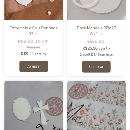
Entremeio e Cruz Rendada
Base Mandala BFM27
07cm
Acrílico
R$9,90
R$26,90
-
23
%
OFF
R$12,90
R$25,56
com
Pix
R$9,41
com
Pix
2
x
de
R$13,45
sem juros