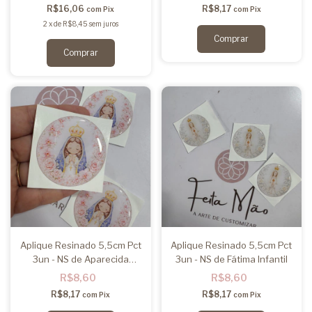
R$16,06
R$8,17
com
Pix
com
Pix
2
x
de
R$8,45
sem juros
Aplique Resinado 5,5cm Pct
Aplique Resinado 5,5cm Pct
3un - NS de Aparecida
3un - NS de Fátima Infantil
Infantil
R$8,60
R$8,60
R$8,17
R$8,17
com
Pix
com
Pix