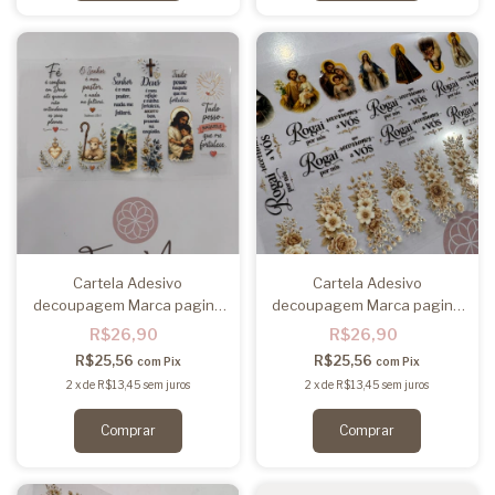
Cartela Adesivo
Cartela Adesivo
decoupagem Marca pagina
decoupagem Marca pagina
mod02
mod01
R$26,90
R$26,90
R$25,56
R$25,56
com
Pix
com
Pix
2
x
de
R$13,45
sem juros
2
x
de
R$13,45
sem juros