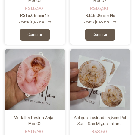
Mod03
Mod02
R$16,90
R$16,90
R$16,06
R$16,06
com
Pix
com
Pix
2
x
de
R$8,45
sem juros
2
x
de
R$8,45
sem juros
Medalha Resina Anja -
Aplique Resinado 5,5cm Pct
Mod02
3un - Sao Miguel Infantil
R$16,90
R$8,60