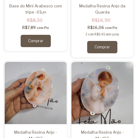
Base do Mini Arabesco com
Medalha Resina Anjo da
tripe -01un
Guarda
R$8,30
R$16,90
R$7,89
R$16,06
com
Pix
com
Pix
2
x
de
R$8,45
sem juros
Medalha Resina Anjo -
Medalha Resina Anjo -