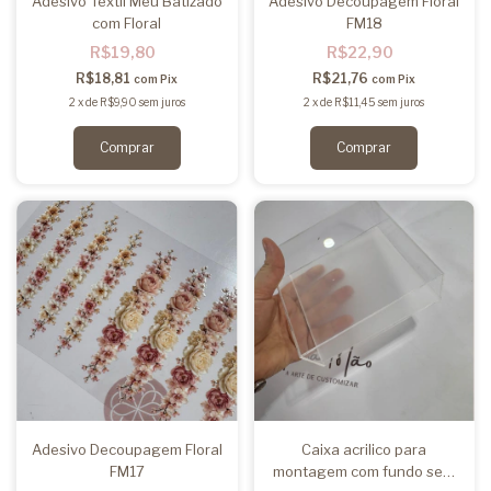
Adesivo Textil Meu Batizado
Adesivo Decoupagem Floral
com Floral
FM18
R$19,80
R$22,90
R$18,81
R$21,76
com
Pix
com
Pix
2
x
de
R$9,90
sem juros
2
x
de
R$11,45
sem juros
Adesivo Decoupagem Floral
Caixa acrilico para
FM17
montagem com fundo sem