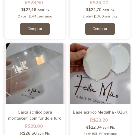
furo
R$28,90
R$26,00
R$27,46
R$24,70
com
Pix
com
Pix
2
x
de
R$14,45
sem juros
2
x
de
R$13,00
sem juros
Caixa acrilico para
Base acrilico Medalha - 02un
montagem com fundo e furo
R$23,20
R$28,00
R$22,04
com
Pix
R$26,60
com
Pix
2
x
de
R$11,60
sem juros