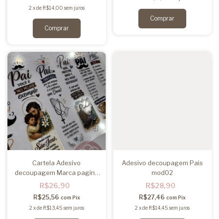
2
x
de
R$14,00
sem juros
Cartela Adesivo
Adesivo decoupagem Pais
decoupagem Marca pagina
mod02
mod04
R$26,90
R$28,90
R$25,56
R$27,46
com
Pix
com
Pix
2
x
de
R$13,45
sem juros
2
x
de
R$14,45
sem juros