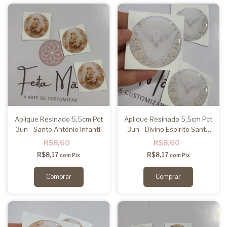
Aplique Resinado 5,5cm Pct
Aplique Resinado 5,5cm Pct
3un - Santo Antônio Infantil
3un - Divino Espirito Santo
Infantil
R$8,60
R$8,60
R$8,17
R$8,17
com
Pix
com
Pix