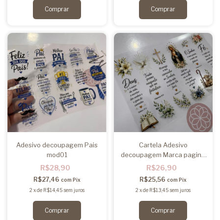
Adesivo decoupagem Pais
Cartela Adesivo
mod01
decoupagem Marca pagina
mod03
R$28,90
R$26,90
R$27,46
R$25,56
com
Pix
com
Pix
2
x
de
R$14,45
sem juros
2
x
de
R$13,45
sem juros