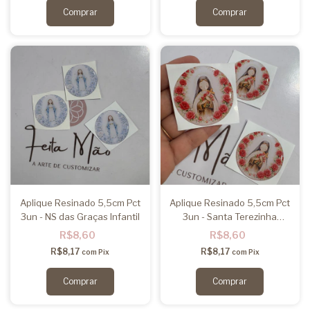
Aplique Resinado 5,5cm Pct
Aplique Resinado 5,5cm Pct
3un - NS das Graças Infantil
3un - Santa Terezinha
Infantil
R$8,60
R$8,60
R$8,17
R$8,17
com
Pix
com
Pix