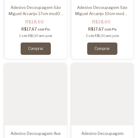
Adesivo Decoupagem São
Adesivo Decoupagem São
Miguel Arcanjo 17cm mod03
Miguel Arcanjo 10cm mod03
- Pcte 2u
- Pcte 3u
R$18,60
R$18,60
R$17,67
R$17,67
com
Pix
com
Pix
2
x
de
R$9,30
sem juros
2
x
de
R$9,30
sem juros
Adesivo Decoupagem Ave
Adesivo Decoupagem