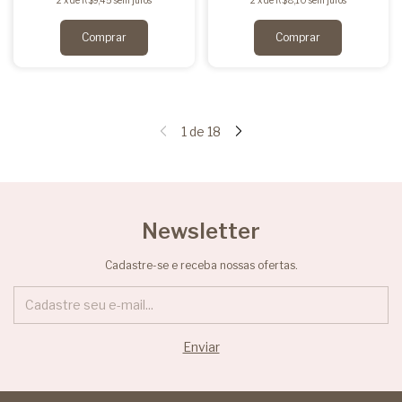
2
x
de
R$9,45
sem juros
2
x
de
R$8,10
sem juros
1
de
18
Newsletter
Cadastre-se e receba nossas ofertas.