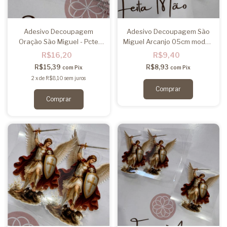
Adesivo Decoupagem
Adesivo Decoupagem São
Oração São Miguel - Pcte
Miguel Arcanjo 05cm mod03
3UN
- Pcte 3u
R$16,20
R$9,40
R$15,39
R$8,93
com
Pix
com
Pix
2
x
de
R$8,10
sem juros