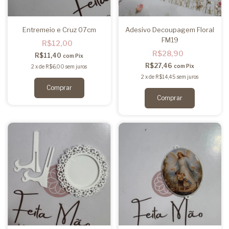
Entremeio e Cruz 07cm
Adesivo Decoupagem Floral
FM19
R$12,00
R$28,90
R$11,40
com
Pix
R$27,46
com
Pix
2
x
de
R$6,00
sem juros
2
x
de
R$14,45
sem juros