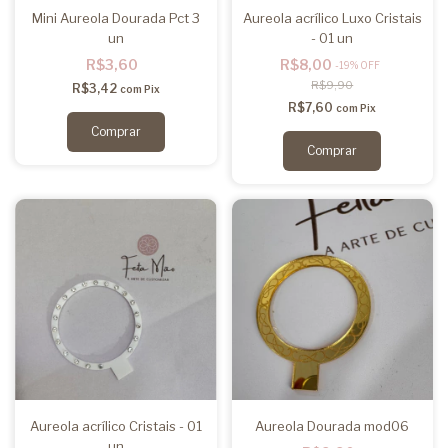
Mini Aureola Dourada Pct 3
Aureola acrílico Luxo Cristais
un
- 01 un
R$3,60
R$8,00
-
19
%
OFF
R$9,90
R$3,42
com
Pix
R$7,60
com
Pix
Aureola acrílico Cristais - 01
Aureola Dourada mod06
un