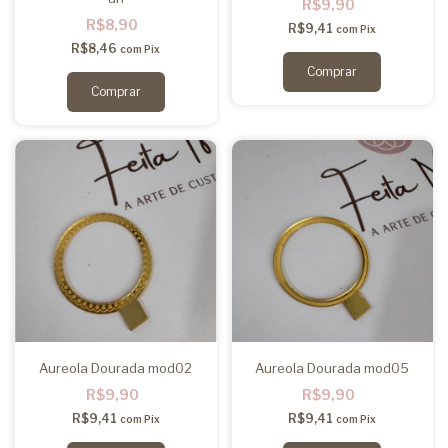
R$9,90
R$8,90
R$9,41
com
Pix
R$8,46
com
Pix
Aureola Dourada mod02
Aureola Dourada mod05
R$9,90
R$9,90
R$9,41
R$9,41
com
Pix
com
Pix