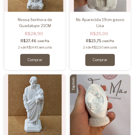
Nossa Senhora de
Ns Aparecida 19cm gesso
Guadalupe 21CM
Lisa
R$28,90
R$25,00
R$27,46
R$23,75
com
Pix
com
Pix
2
x
de
R$14,45
sem juros
2
x
de
R$12,50
sem juros
Esgotado