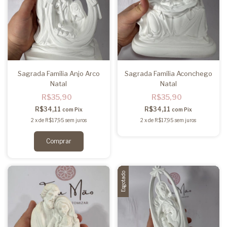
Sagrada Família Anjo Arco
Sagrada Família Aconchego
Natal
Natal
R$35,90
R$35,90
R$34,11
R$34,11
com
Pix
com
Pix
2
x
de
R$17,95
sem juros
2
x
de
R$17,95
sem juros
Esgotado