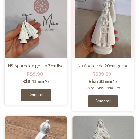
NS Aparecida gesso 7cm lisa
Ns Aparecida 20cm gesso
R$9,90
R$39,80
R$9,41
R$37,81
com
Pix
com
Pix
2
x
de
R$19,90
sem juros