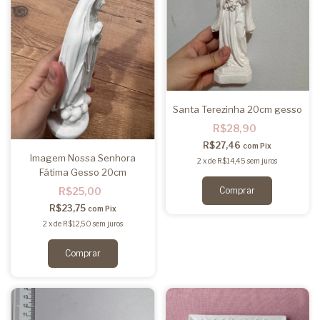
Santa Terezinha 20cm gesso
R$28,90
R$27,46
com
Pix
Imagem Nossa Senhora
2
x
de
R$14,45
sem juros
Fátima Gesso 20cm
R$25,00
R$23,75
com
Pix
2
x
de
R$12,50
sem juros