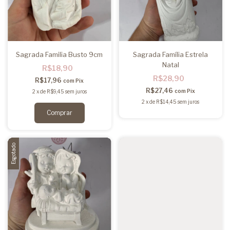
Sagrada Familia Busto 9cm
Sagrada Família Estrela
Natal
R$18,90
R$28,90
R$17,96
com
Pix
R$27,46
com
Pix
2
x
de
R$9,45
sem juros
2
x
de
R$14,45
sem juros
Esgotado