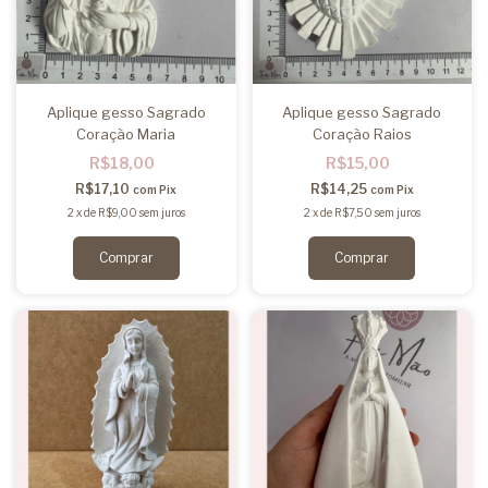
Aplique gesso Sagrado
Aplique gesso Sagrado
Coração Maria
Coração Raios
R$18,00
R$15,00
R$17,10
R$14,25
com
Pix
com
Pix
2
x
de
R$9,00
sem juros
2
x
de
R$7,50
sem juros