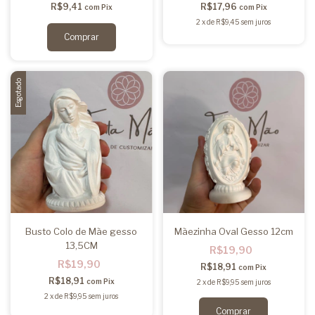
R$9,41
R$17,96
com
Pix
com
Pix
2
x
de
R$9,45
sem juros
Esgotado
Busto Colo de Mãe gesso
Mãezinha Oval Gesso 12cm
13,5CM
R$19,90
R$19,90
R$18,91
com
Pix
R$18,91
com
Pix
2
x
de
R$9,95
sem juros
2
x
de
R$9,95
sem juros