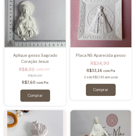
Aplique gesso Sagrado
Placa NS Aparecida gesso
Coração Jesus
R$34,90
R$8,00
-
56
%
OFF
R$33,16
com
Pix
R$18,00
2
x
de
R$17,45
sem juros
R$7,60
com
Pix