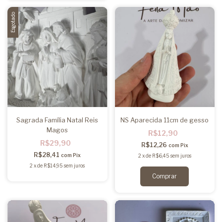
Esgotado
Sagrada Família Natal Reis
NS Aparecida 11cm de gesso
Magos
R$12,90
R$29,90
R$12,26
com
Pix
R$28,41
com
Pix
2
x
de
R$6,45
sem juros
2
x
de
R$14,95
sem juros