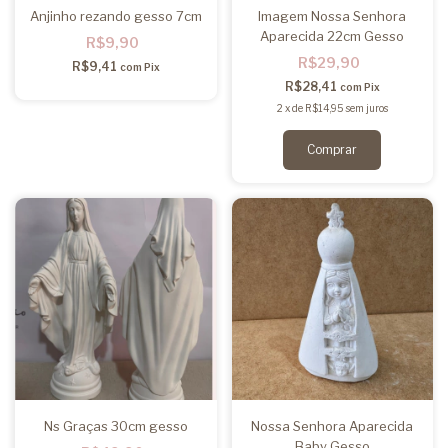
Anjinho rezando gesso 7cm
Imagem Nossa Senhora
Aparecida 22cm Gesso
R$9,90
R$29,90
R$9,41
com
Pix
R$28,41
com
Pix
2
x
de
R$14,95
sem juros
Ns Graças 30cm gesso
Nossa Senhora Aparecida
Baby Gesso