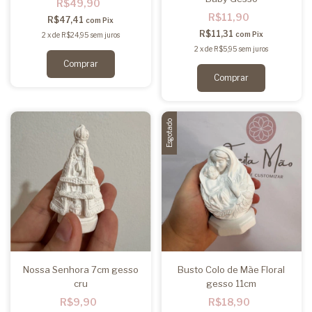
R$49,90
R$11,90
R$47,41
com
Pix
R$11,31
com
Pix
2
x
de
R$24,95
sem juros
2
x
de
R$5,95
sem juros
Esgotado
Nossa Senhora 7cm gesso
Busto Colo de Mãe Floral
cru
gesso 11cm
R$9,90
R$18,90