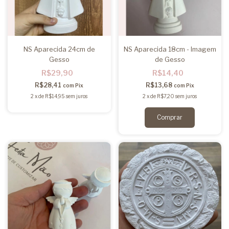
NS Aparecida 24cm de
NS Aparecida 18cm - Imagem
Gesso
de Gesso
R$29,90
R$14,40
R$28,41
R$13,68
com
Pix
com
Pix
2
x
de
R$14,95
sem juros
2
x
de
R$7,20
sem juros