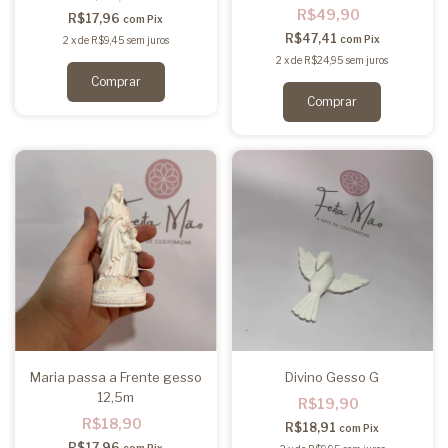
R$49,90
R$17,96
com
Pix
R$47,41
com
Pix
2
x
de
R$9,45
sem juros
2
x
de
R$24,95
sem juros
Maria passa a Frente gesso
Divino Gesso G
12,5m
R$19,90
R$18,90
R$18,91
com
Pix
R$17,96