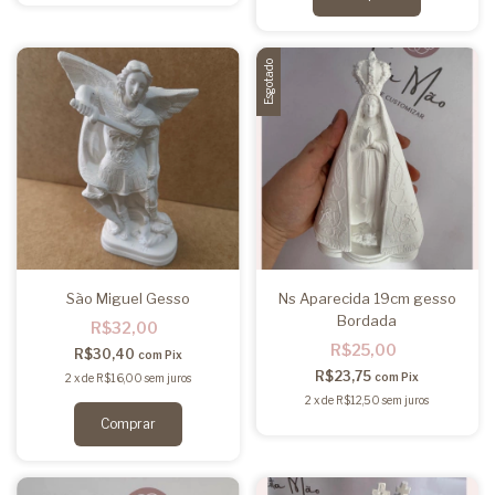
Esgotado
São Miguel Gesso
Ns Aparecida 19cm gesso
Bordada
R$32,00
R$25,00
R$30,40
com
Pix
R$23,75
com
Pix
2
x
de
R$16,00
sem juros
2
x
de
R$12,50
sem juros