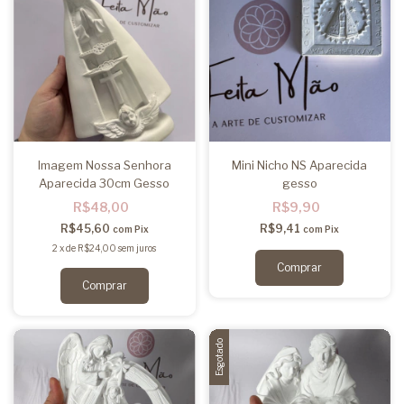
Imagem Nossa Senhora
Mini Nicho NS Aparecida
Aparecida 30cm Gesso
gesso
R$48,00
R$9,90
R$45,60
R$9,41
com
Pix
com
Pix
2
x
de
R$24,00
sem juros
Esgotado