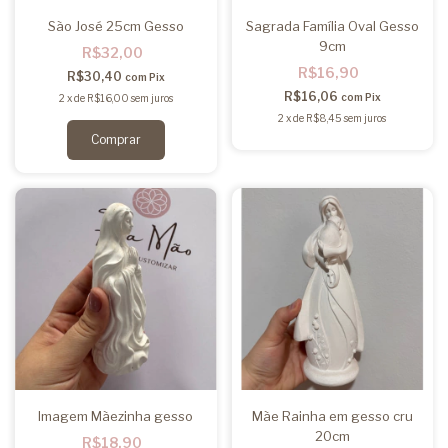
São José 25cm Gesso
Sagrada Família Oval Gesso
9cm
R$32,00
R$16,90
R$30,40
com
Pix
R$16,06
com
Pix
2
x
de
R$16,00
sem juros
2
x
de
R$8,45
sem juros
Imagem Mãezinha gesso
Mãe Rainha em gesso cru
20cm
R$18,90