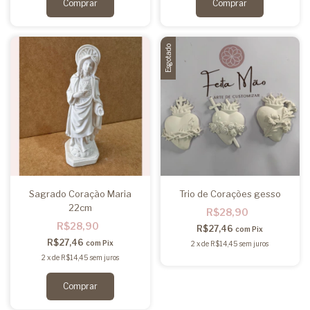
Esgotado
Sagrado Coração Maria
Trio de Corações gesso
22cm
R$28,90
R$28,90
R$27,46
com
Pix
R$27,46
com
Pix
2
x
de
R$14,45
sem juros
2
x
de
R$14,45
sem juros