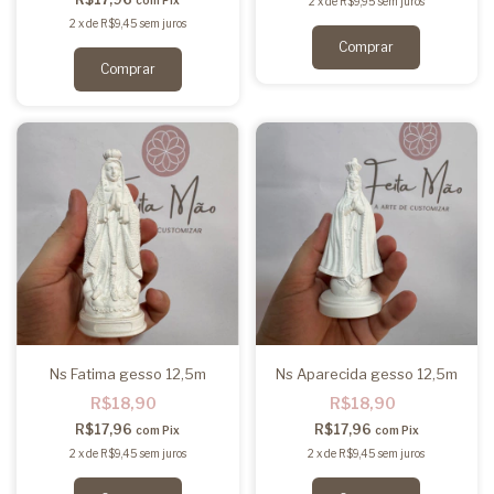
com
Pix
2
x
de
R$9,95
sem juros
2
x
de
R$9,45
sem juros
Ns Fatima gesso 12,5m
Ns Aparecida gesso 12,5m
R$18,90
R$18,90
R$17,96
R$17,96
com
Pix
com
Pix
2
x
de
R$9,45
sem juros
2
x
de
R$9,45
sem juros