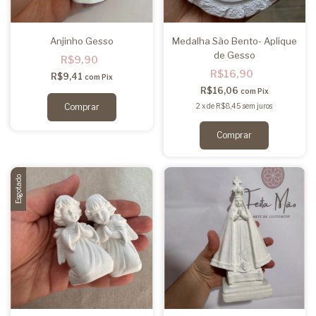
Anjinho Gesso
Medalha São Bento- Aplique
de Gesso
R$9,90
R$16,90
R$9,41
com
Pix
R$16,06
com
Pix
2
x
de
R$8,45
sem juros
Comprar
Esgotado