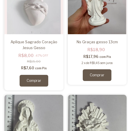
Aplique Sagrado Coração
Ns Graças gesso 13cm
Jesus Gesso
R$18,90
R$8,00
-
47
%
OFF
R$17,96
com
Pix
R$15,00
2
x
de
R$9,45
sem juros
R$7,60
com
Pix