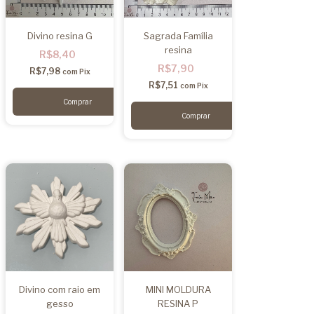
Divino resina G
Sagrada Família
resina
R$8,40
R$7,90
R$7,98
com
Pix
R$7,51
com
Pix
Divino com raio em
MINI MOLDURA
gesso
RESINA P