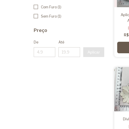
Com Furo (1)
Apli
Sem Furo (1)
Preço
R$
De
Até
Aplicar
Div