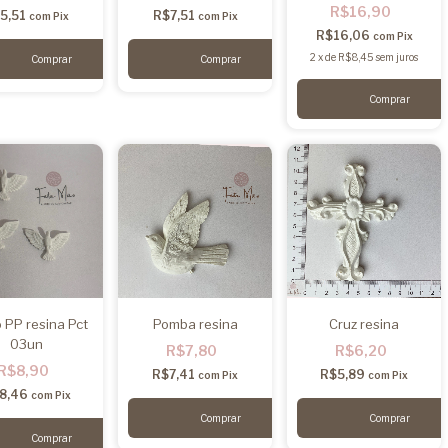
R$16,90
5,51
R$7,51
com
Pix
com
Pix
R$16,06
com
Pix
2
x
de
R$8,45
sem juros
Comprar
o PP resina Pct
Pomba resina
Cruz resina
03un
R$7,80
R$6,20
R$8,90
R$7,41
R$5,89
com
Pix
com
Pix
8,46
com
Pix