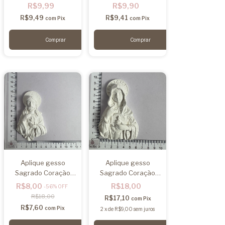
R$9,99
R$9,90
R$9,49
R$9,41
com
Pix
com
Pix
Aplique gesso
Aplique gesso
Sagrado Coração
Sagrado Coração
Jesus
Maria
R$8,00
R$18,00
-
56
%
OFF
R$18,00
R$17,10
com
Pix
R$7,60
com
Pix
2
x
de
R$9,00
sem juros