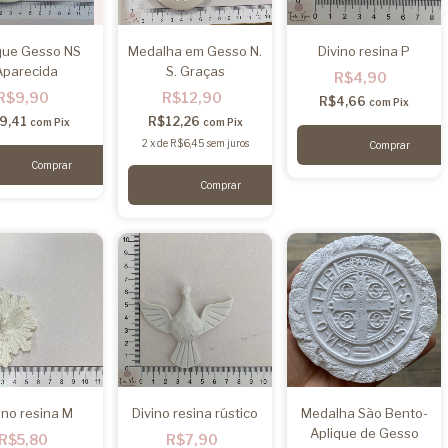
que Gesso NS
Medalha em Gesso N.
Divino resina P
Aparecida
S. Graças
R$4,90
R$9,90
R$12,90
R$4,66
com
Pix
9,41
R$12,26
com
Pix
com
Pix
2
x
de
R$6,45
sem juros
ino resina M
Divino resina rústico
Medalha São Bento-
Aplique de Gesso
R$5,80
R$7,90