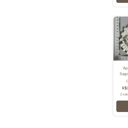
Ap
Sag
R$
2
x
d