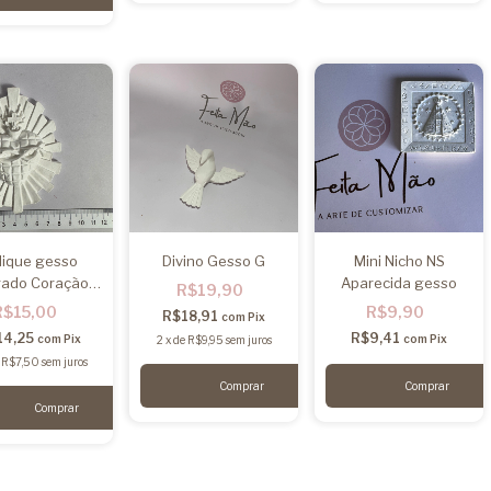
lique gesso
Divino Gesso G
Mini Nicho NS
rado Coração
Aparecida gesso
R$19,90
Raios
R$15,00
R$9,90
R$18,91
com
Pix
14,25
R$9,41
com
Pix
com
Pix
2
x
de
R$9,95
sem juros
e
R$7,50
sem juros