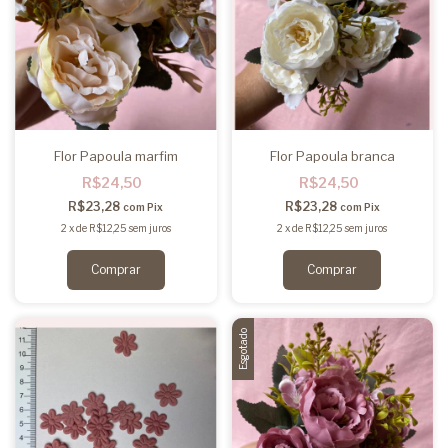
Flor Papoula marfim
Flor Papoula branca
R$24,50
R$24,50
R$23,28
R$23,28
com
Pix
com
Pix
2
x
de
R$12,25
sem juros
2
x
de
R$12,25
sem juros
Esgotado