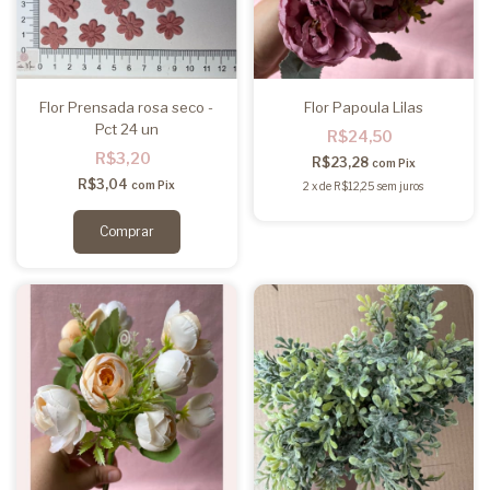
Flor Prensada rosa seco -
Flor Papoula Lilas
Pct 24 un
R$24,50
R$3,20
R$23,28
com
Pix
R$3,04
com
Pix
2
x
de
R$12,25
sem juros