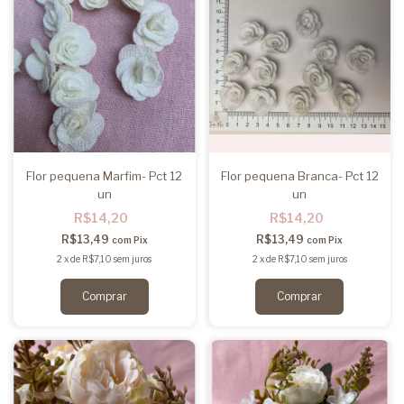
Flor pequena Marfim- Pct 12
Flor pequena Branca- Pct 12
un
un
R$14,20
R$14,20
R$13,49
R$13,49
com
Pix
com
Pix
2
x
de
R$7,10
sem juros
2
x
de
R$7,10
sem juros