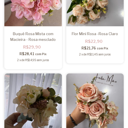
Buquê Rosa Mista com
Flor Mini Rosa -Rosa Claro
Macieira - Rosa mesclado
R$22,90
R$29,90
R$21,76
com
Pix
R$28,41
com
Pix
2
x
de
R$11,45
sem juros
2
x
de
R$14,95
sem juros