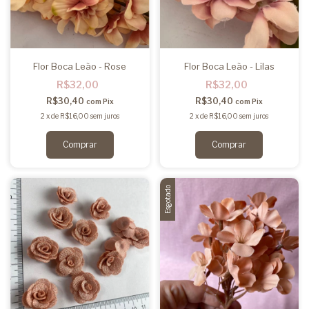
Flor Boca Leão - Rose
Flor Boca Leão - Lilas
R$32,00
R$32,00
R$30,40
R$30,40
com
Pix
com
Pix
2
x
de
R$16,00
sem juros
2
x
de
R$16,00
sem juros
Esgotado