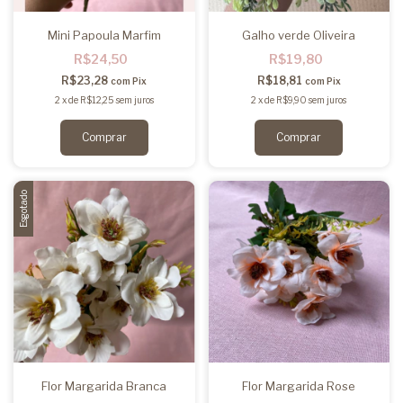
Mini Papoula Marfim
Galho verde Oliveira
R$24,50
R$19,80
R$23,28
R$18,81
com
Pix
com
Pix
2
x
de
R$12,25
sem juros
2
x
de
R$9,90
sem juros
Esgotado
Flor Margarida Branca
Flor Margarida Rose