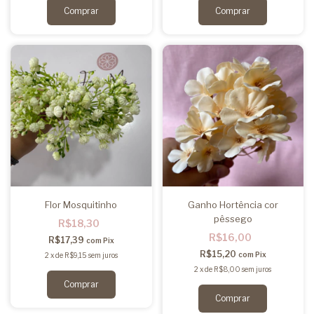
Flor Mosquitinho
Ganho Hortência cor
pêssego
R$18,30
R$16,00
R$17,39
com
Pix
R$15,20
com
Pix
2
x
de
R$9,15
sem juros
2
x
de
R$8,00
sem juros