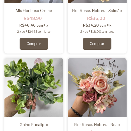
Mix Flor Luxo Creme
Flor Rosas Nobres - Salmão
R$48,90
R$36,00
R$46,46
R$34,20
com
Pix
com
Pix
2
x
de
R$24,45
sem juros
2
x
de
R$18,00
sem juros
Galho Eucalipto
Flor Rosas Nobres - Rose