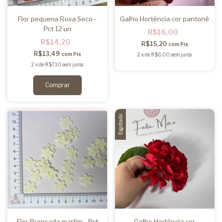
Flor pequena Rosa Seco -
Galho Hortência cor pantonê
Pct 12 un
R$16,00
R$14,20
R$15,20
com
Pix
R$13,49
com
Pix
2
x
de
R$8,00
sem juros
2
x
de
R$7,10
sem juros
Esgotado
Flor Prensada marfim - Pct
Galho Hortência cor