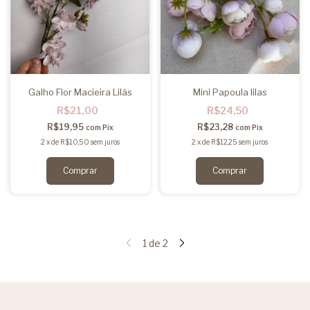
Galho Flor Macieira Lilás
Mini Papoula lilas
R$21,00
R$24,50
R$19,95
R$23,28
com
Pix
com
Pix
2
x
de
R$10,50
sem juros
2
x
de
R$12,25
sem juros
1
de
2