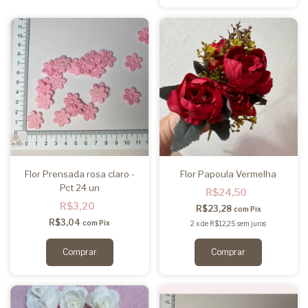
Flor Prensada rosa claro -
Flor Papoula Vermelha
Pct 24 un
R$24,50
R$3,20
R$23,28
com
Pix
R$3,04
com
Pix
2
x
de
R$12,25
sem juros