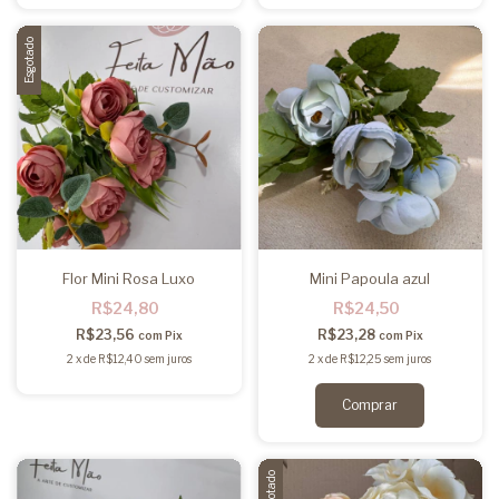
Esgotado
Flor Mini Rosa Luxo
Mini Papoula azul
R$24,80
R$24,50
R$23,56
R$23,28
com
Pix
com
Pix
2
x
de
R$12,40
sem juros
2
x
de
R$12,25
sem juros
Esgotado