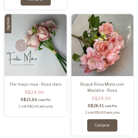
Esgotado
Flor maço rosa - Rosa claro
Buquê Rosa Mista com
Macieira - Rosa
R$24,90
R$29,90
R$23,66
com
Pix
R$28,41
com
Pix
2
x
de
R$12,45
sem juros
2
x
de
R$14,95
sem juros