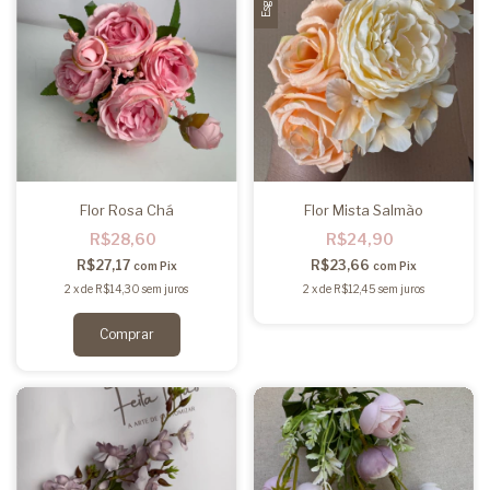
Flor Rosa Chá
Flor Mista Salmão
R$28,60
R$24,90
R$27,17
R$23,66
com
Pix
com
Pix
2
x
de
R$14,30
sem juros
2
x
de
R$12,45
sem juros