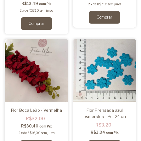
R$13,49
com
Pix
2
x
de
R$7,10
sem juros
2
x
de
R$7,10
sem juros
Flor Boca Leão - Vermelha
Flor Prensada azul
esmeralda - Pct 24 un
R$32,00
R$3,20
R$30,40
com
Pix
R$3,04
com
Pix
2
x
de
R$16,00
sem juros