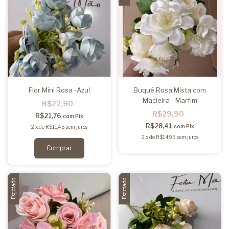
Flor Mini Rosa -Azul
Buquê Rosa Mista com
Macieira - Marfim
R$22,90
R$29,90
R$21,76
com
Pix
R$28,41
com
Pix
2
x
de
R$11,45
sem juros
2
x
de
R$14,95
sem juros
Esgotado
Esgotado