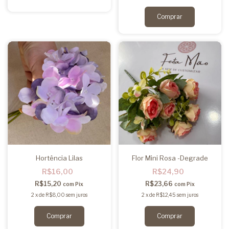
Hortência Lilas
Flor Mini Rosa -Degrade
R$16,00
R$24,90
R$15,20
R$23,66
com
Pix
com
Pix
2
x
de
R$8,00
sem juros
2
x
de
R$12,45
sem juros