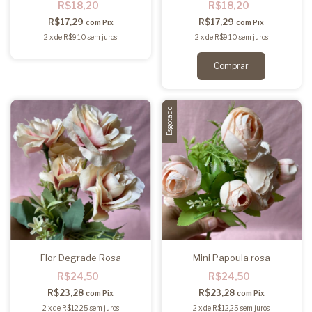
R$18,20
R$18,20
R$17,29
R$17,29
com
Pix
com
Pix
2
x
de
R$9,10
sem juros
2
x
de
R$9,10
sem juros
Esgotado
Flor Degrade Rosa
Mini Papoula rosa
R$24,50
R$24,50
R$23,28
R$23,28
com
Pix
com
Pix
2
x
de
R$12,25
sem juros
2
x
de
R$12,25
sem juros