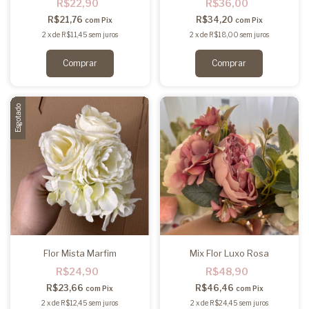
R$22,90
R$36,00
R$21,76
R$34,20
com
Pix
com
Pix
2
x
de
R$11,45
sem juros
2
x
de
R$18,00
sem juros
Esgotado
Flor Mista Marfim
Mix Flor Luxo Rosa
R$24,90
R$48,90
R$23,66
R$46,46
com
Pix
com
Pix
2
x
de
R$12,45
sem juros
2
x
de
R$24,45
sem juros