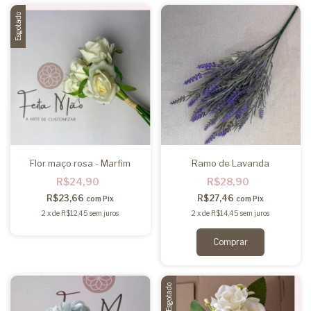
Esgotado
Flor maço rosa - Marfim
Ramo de Lavanda
R$24,90
R$28,90
R$23,66
R$27,46
com
Pix
com
Pix
2
x
de
R$12,45
sem juros
2
x
de
R$14,45
sem juros
Esgotado