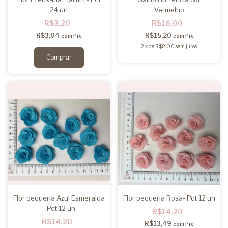
24 un
Vermelho
R$3,20
R$16,00
R$3,04
R$15,20
com
Pix
com
Pix
2
x
de
R$8,00
sem juros
Flor pequena Azul Esmeralda
Flor pequena Rosa- Pct 12 un
- Pct 12 un
R$14,20
R$14,20
R$13,49
com
Pix