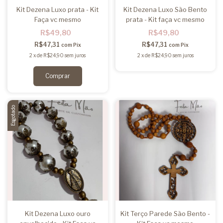
Kit Dezena Luxo prata - Kit
Kit Dezena Luxo São Bento
Faça vc mesmo
prata - Kit faça vc mesmo
R$49,80
R$49,80
R$47,31
R$47,31
com
Pix
com
Pix
2
x
de
R$24,90
sem juros
2
x
de
R$24,90
sem juros
Esgotado
Kit Dezena Luxo ouro
Kit Terço Parede São Bento -