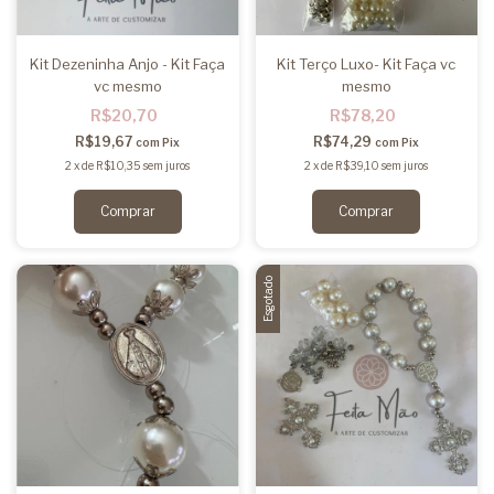
Kit Dezeninha Anjo - Kit Faça
Kit Terço Luxo- Kit Faça vc
vc mesmo
mesmo
R$20,70
R$78,20
R$19,67
R$74,29
com
Pix
com
Pix
2
x
de
R$10,35
sem juros
2
x
de
R$39,10
sem juros
Esgotado