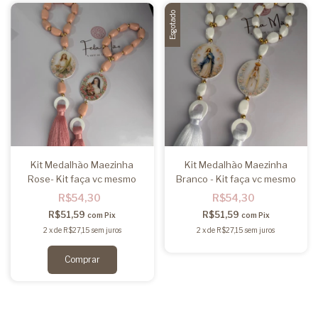
Esgotado
Kit Medalhão Maezinha
Kit Medalhão Maezinha
Rose- Kit faça vc mesmo
Branco - Kit faça vc mesmo
R$54,30
R$54,30
R$51,59
R$51,59
com
Pix
com
Pix
2
x
de
R$27,15
sem juros
2
x
de
R$27,15
sem juros
Comprar