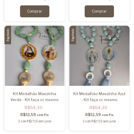
Esgotado
Esgotado
Kit Medalhão Maezinha
Kit Medalhão Maezinha Azul
Verde - Kit faça vc mesmo
- Kit faça vc mesmo
R$54,30
R$54,30
R$51,59
R$51,59
com
Pix
com
Pix
2
x
de
R$27,15
sem juros
2
x
de
R$27,15
sem juros