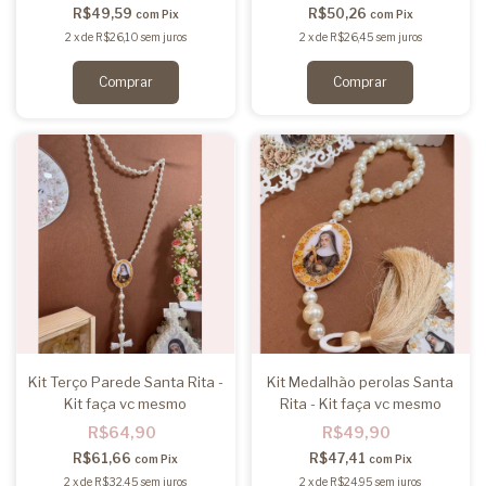
R$49,59
R$50,26
com
Pix
com
Pix
2
x
de
R$26,10
sem juros
2
x
de
R$26,45
sem juros
Comprar
Kit Terço Parede Santa Rita -
Kit Medalhão perolas Santa
Kit faça vc mesmo
Rita - Kit faça vc mesmo
R$64,90
R$49,90
R$61,66
R$47,41
com
Pix
com
Pix
2
x
de
R$32,45
sem juros
2
x
de
R$24,95
sem juros