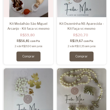
Kit Medalhão São Miguel
Kit Dezeninha NS Aparecida -
Arcanjo - Kit faca vc mesmo
Kit Faça vc mesmo
R$59,80
R$20,70
R$56,81
R$19,67
com
Pix
com
Pix
2
x
de
R$29,90
sem juros
2
x
de
R$10,35
sem juros