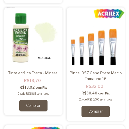
Tinta acrílica Fosca - Mineral
Pincel 057 Cabo Preto Macio
Tamanho 16
R$13,70
R$32,00
R$13,02
com
Pix
R$30,40
com
Pix
2
x
de
R$6,85
sem juros
2
x
de
R$16,00
sem juros