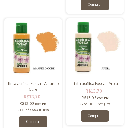
Tinta acrílica Fosca - Amarelo
Tinta acrílica Fosca - Areia
Ocre
R$13,70
R$13,70
R$13,02
com
Pix
R$13,02
com
Pix
2
x
de
R$6,85
sem juros
2
x
de
R$6,85
sem juros