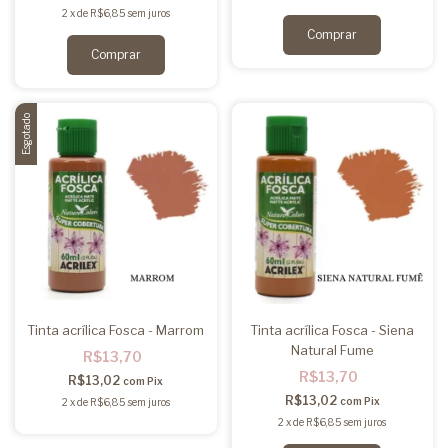
2
x
de
R$6,85
sem juros
Esgotado
Tinta acrílica Fosca - Marrom
Tinta acrílica Fosca - Siena
Natural Fume
R$13,70
R$13,70
R$13,02
com
Pix
R$13,02
com
Pix
2
x
de
R$6,85
sem juros
2
x
de
R$6,85
sem juros