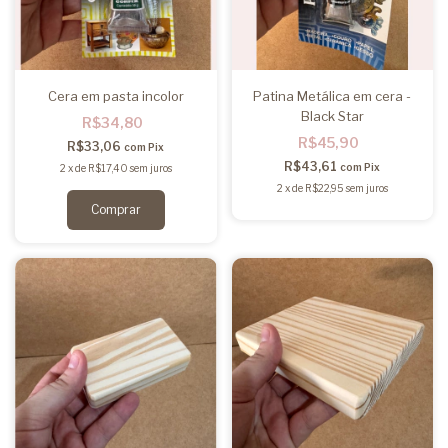
Cera em pasta incolor
Patina Metálica em cera -
Black Star
R$34,80
R$45,90
R$33,06
com
Pix
R$43,61
com
Pix
2
x
de
R$17,40
sem juros
2
x
de
R$22,95
sem juros