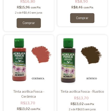
R$16,80
R$8,90
R$15,96
R$8,46
com
Pix
com
Pix
2
x
de
R$8,40
sem juros
Tinta acrílica Fosca -
Tinta acrílica Fosca - Rustico
Cerâmica
R$13,70
R$13,70
R$13,02
com
Pix
R$13,02
com
Pix
2
x
de
R$6,85
sem juros