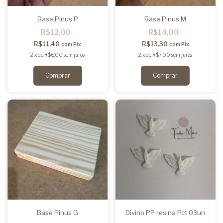
Base Pinus P
Base Pinus M
R$12,00
R$14,00
R$11,40
R$13,30
com
Pix
com
Pix
2
x
de
R$6,00
sem juros
2
x
de
R$7,00
sem juros
Base Pinus G
Divino PP resina Pct 03un