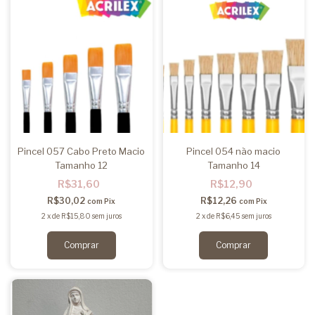
Pincel 057 Cabo Preto Macio
Pincel 054 não macio
Tamanho 12
Tamanho 14
R$31,60
R$12,90
R$30,02
R$12,26
com
Pix
com
Pix
2
x
de
R$15,80
sem juros
2
x
de
R$6,45
sem juros