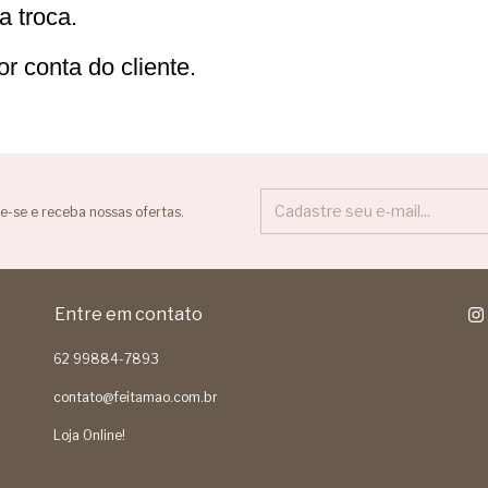
a troca.
r conta do cliente. 
e-se e receba nossas ofertas.
Entre em contato
62 99884-7893
contato@feitamao.com.br
Loja Online!