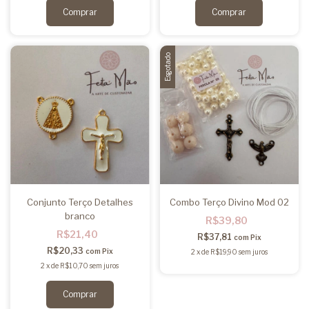
Esgotado
Conjunto Terço Detalhes
Combo Terço Divino Mod 02
branco
R$39,80
R$21,40
R$37,81
com
Pix
R$20,33
com
Pix
2
x
de
R$19,90
sem juros
2
x
de
R$10,70
sem juros