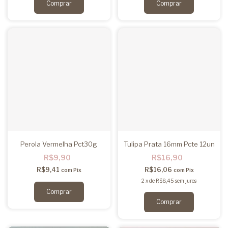
Perola Vermelha Pct30g
Tulipa Prata 16mm Pcte 12un
R$9,90
R$16,90
R$9,41
R$16,06
com
Pix
com
Pix
2
x
de
R$8,45
sem juros