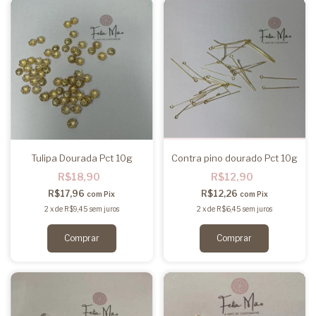
Tulipa Dourada Pct 10g
Contra pino dourado Pct 10g
R$18,90
R$12,90
R$17,96
R$12,26
com
Pix
com
Pix
2
x
de
R$9,45
sem juros
2
x
de
R$6,45
sem juros