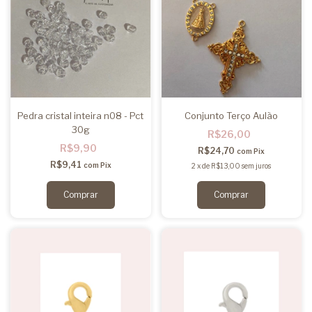
Pedra cristal inteira n08 - Pct
Conjunto Terço Aulão
30g
R$26,00
R$9,90
R$24,70
com
Pix
R$9,41
com
Pix
2
x
de
R$13,00
sem juros