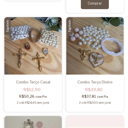
Esgotado
Esgotado
Combo Terço Casal
Combo Terço Divino
R$52,90
R$39,80
R$50,26
R$37,81
com
Pix
com
Pix
2
x
de
R$26,45
sem juros
2
x
de
R$19,90
sem juros