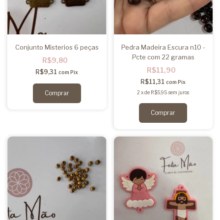
Conjunto Misterios 6 peças
Pedra Madeira Escura n10 -
Pcte com 22 gramas
R$9,80
R$11,90
R$9,31
com
Pix
R$11,31
com
Pix
2
x
de
R$5,95
sem juros