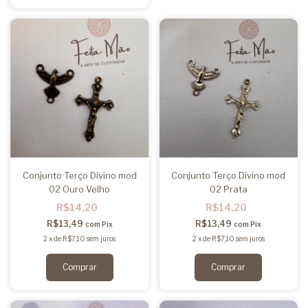
Conjunto Terço Divino mod
Conjunto Terço Divino mod
02 Ouro Velho
02 Prata
R$14,20
R$14,20
R$13,49
R$13,49
com
Pix
com
Pix
2
x
de
R$7,10
sem juros
2
x
de
R$7,10
sem juros