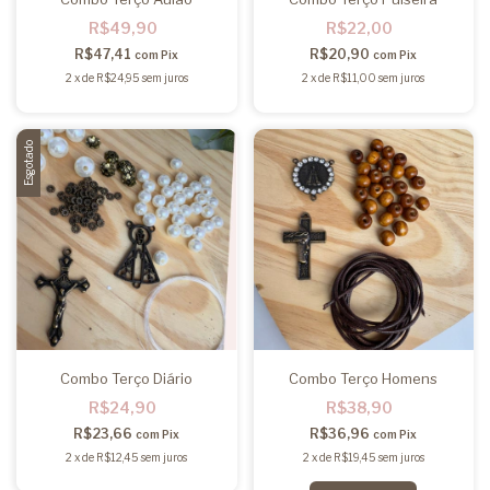
R$49,90
R$22,00
R$47,41
R$20,90
com
Pix
com
Pix
2
x
de
R$24,95
sem juros
2
x
de
R$11,00
sem juros
Esgotado
Combo Terço Diário
Combo Terço Homens
R$24,90
R$38,90
R$23,66
R$36,96
com
Pix
com
Pix
2
x
de
R$12,45
sem juros
2
x
de
R$19,45
sem juros