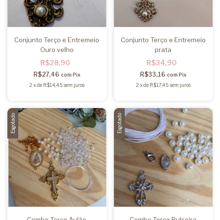
Conjunto Terço e Entremeio
Conjunto Terço e Entremeio
Ouro velho
prata
R$28,90
R$34,90
R$27,46
R$33,16
com
Pix
com
Pix
2
x
de
R$14,45
sem juros
2
x
de
R$17,45
sem juros
Esgotado
Esgotado
Combo Terço Aulão
Combo Terço Pulseira