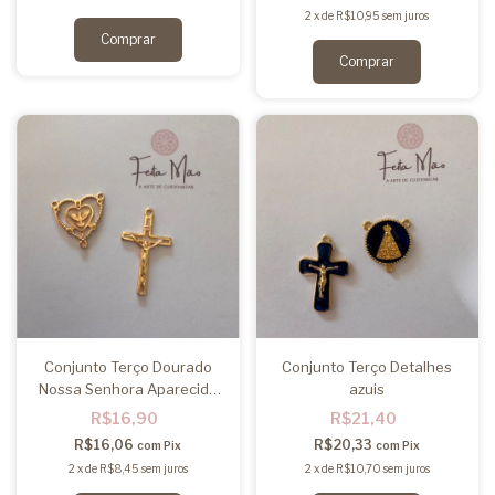
2
x
de
R$10,95
sem juros
Conjunto Terço Dourado
Conjunto Terço Detalhes
Nossa Senhora Aparecida
azuis
Coração
R$16,90
R$21,40
R$16,06
R$20,33
com
Pix
com
Pix
2
x
de
R$8,45
sem juros
2
x
de
R$10,70
sem juros