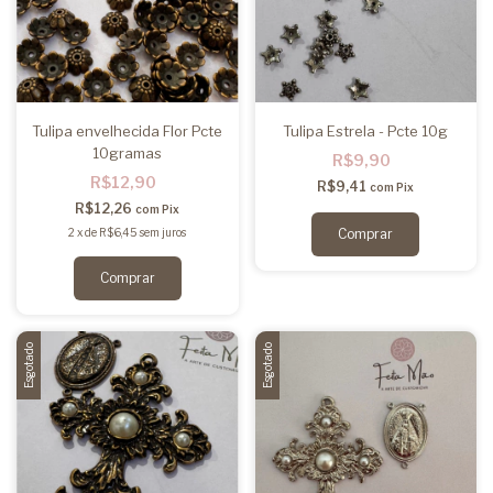
Tulipa envelhecida Flor Pcte
Tulipa Estrela - Pcte 10g
10gramas
R$9,90
R$12,90
R$9,41
com
Pix
R$12,26
com
Pix
2
x
de
R$6,45
sem juros
Esgotado
Esgotado