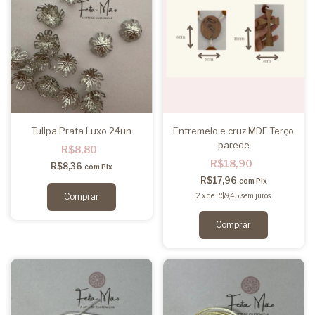
Tulipa Prata Luxo 24un
Entremeio e cruz MDF Terço
parede
R$8,80
R$18,90
R$8,36
com
Pix
R$17,96
com
Pix
2
x
de
R$9,45
sem juros