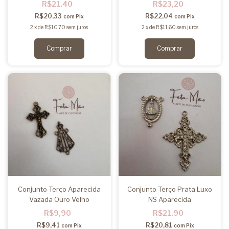
R$21,40
R$23,20
R$20,33
R$22,04
com
Pix
com
Pix
2
x
de
R$10,70
sem juros
2
x
de
R$11,60
sem juros
Conjunto Terço Aparecida
Conjunto Terço Prata Luxo
Vazada Ouro Velho
NS Aparecida
R$9,90
R$21,90
R$9,41
R$20,81
com
Pix
com
Pix