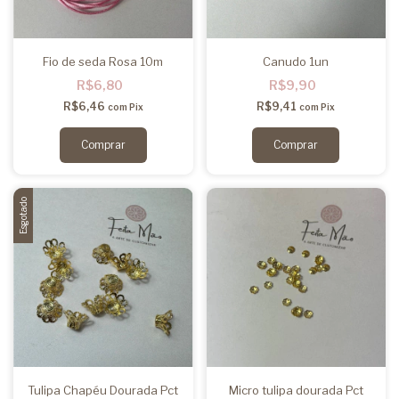
Fio de seda Rosa 10m
Canudo 1un
R$6,80
R$9,90
R$6,46
R$9,41
com
Pix
com
Pix
Esgotado
Tulipa Chapéu Dourada Pct
Micro tulipa dourada Pct