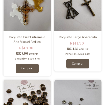
Conjunto Cruz Entremeio
Conjunto Terço Aparecida
São Miguel Acrilico
R$11,90
R$18,90
R$11,31
com
Pix
R$17,96
com
Pix
2
x
de
R$5,95
sem juros
2
x
de
R$9,45
sem juros