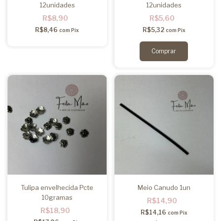
12unidades
12unidades
R$8,90
R$5,60
R$8,46
R$5,32
com
Pix
com
Pix
Tulipa envelhecida Pcte
Meio Canudo 1un
10gramas
R$14,90
R$18,90
R$14,16
com
Pix