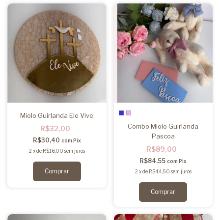
Miolo Guirlanda Ele Vive
Combo Miolo Guirlanda
R$32,00
Pascoa
R$30,40
com
Pix
R$89,00
2
x
de
R$16,00
sem juros
R$84,55
com
Pix
2
x
de
R$44,50
sem juros
Comprar