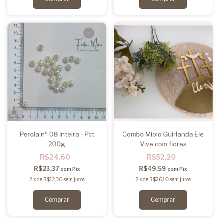
Perola nº 08 inteira - Pct
Combo Miolo Guirlanda Ele
200g
Vive com flores
R$24,60
R$52,20
R$23,37
R$49,59
com
Pix
com
Pix
2
x
de
R$12,30
sem juros
2
x
de
R$26,10
sem juros