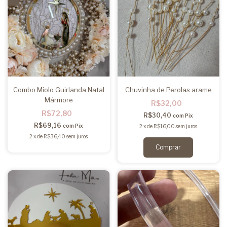
Combo Miolo Guirlanda Natal
Chuvinha de Perolas arame
Mármore
R$32,00
R$72,80
R$30,40
com
Pix
R$69,16
com
Pix
2
x
de
R$16,00
sem juros
2
x
de
R$36,40
sem juros
Comprar