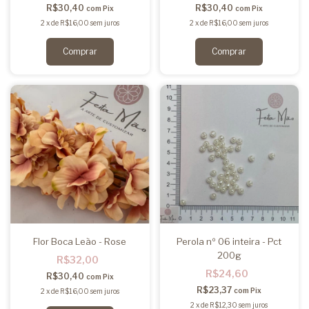
R$30,40
R$30,40
com
Pix
com
Pix
2
x
de
R$16,00
sem juros
2
x
de
R$16,00
sem juros
Flor Boca Leão - Rose
Perola nº 06 inteira - Pct
200g
R$32,00
R$24,60
R$30,40
com
Pix
R$23,37
com
Pix
2
x
de
R$16,00
sem juros
2
x
de
R$12,30
sem juros