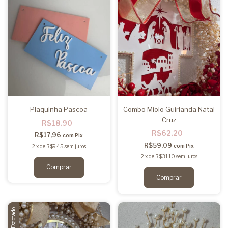
Plaquinha Pascoa
Combo Miolo Guirlanda Natal
Cruz
R$18,90
R$62,20
R$17,96
com
Pix
R$59,09
com
Pix
2
x
de
R$9,45
sem juros
2
x
de
R$31,10
sem juros
Comprar
Esgotado