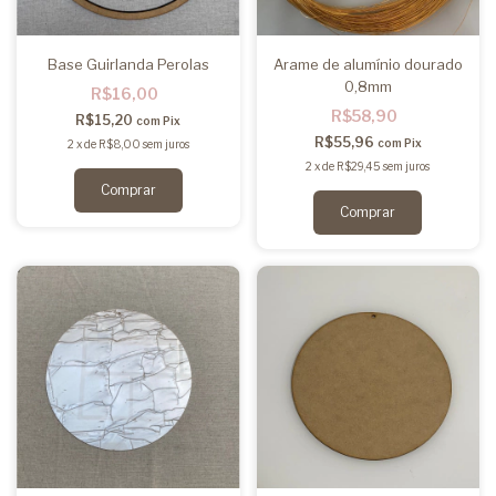
Base Guirlanda Perolas
Arame de alumínio dourado
0,8mm
R$16,00
R$58,90
R$15,20
com
Pix
R$55,96
com
Pix
2
x
de
R$8,00
sem juros
2
x
de
R$29,45
sem juros