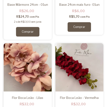
Base Mármore 24cm - 01un
Base 24cm mais furo- 01un
R$26,00
R$6,00
R$24,70
R$5,70
com
Pix
com
Pix
2
x
de
R$13,00
sem juros
Flor Boca Leão - Lilas
Flor Boca Leão - Vermelha
R$32,00
R$32,00