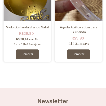
Miolo Guirlanda Branco Natal
Argola Acrilico 20cm para
Guirlanda
R$29,90
R$9,80
R$28,41
com
Pix
R$9,31
com
Pix
2
x
de
R$14,95
sem juros
Newsletter