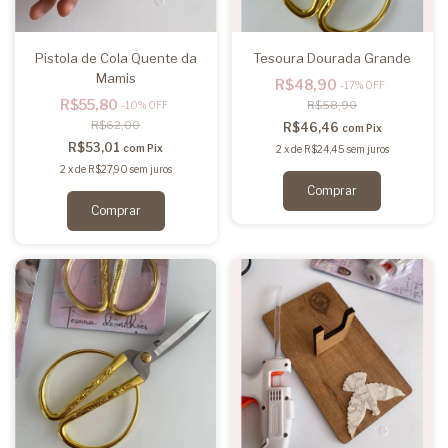
Pistola de Cola Quente da
Tesoura Dourada Grande
Mamis
R$48,90
-
17
%
OFF
R$55,80
R$58,90
-
10
%
OFF
R$62,00
R$46,46
com
Pix
R$53,01
com
Pix
2
x
de
R$24,45
sem juros
2
x
de
R$27,90
sem juros