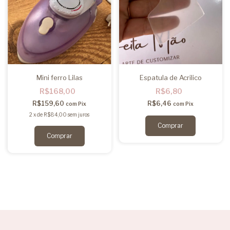
Mini ferro Lilas
Espatula de Acrilico
R$168,00
R$6,80
R$159,60
R$6,46
com
Pix
com
Pix
2
x
de
R$84,00
sem juros