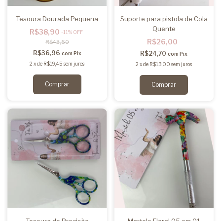
Tesoura Dourada Pequena
Suporte para pistola de Cola
Quente
R$38,90
-
11
%
OFF
R$26,00
R$43,50
R$36,96
R$24,70
com
Pix
com
Pix
2
x
de
R$19,45
sem juros
2
x
de
R$13,00
sem juros
Tesoura de Precisão
Martelo Floral 05 em 01