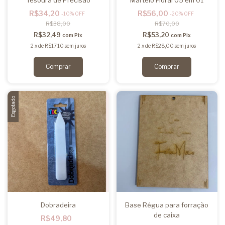
R$34,20
R$56,00
-
10
%
OFF
-
20
%
OFF
R$38,00
R$70,00
R$32,49
R$53,20
com
Pix
com
Pix
2
x
de
R$17,10
sem juros
2
x
de
R$28,00
sem juros
Esgotado
Dobradeira
Base Régua para forração
de caixa
R$49,80