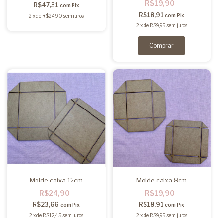
R$19,90
R$47,31
com
Pix
R$18,91
com
Pix
2
x
de
R$24,90
sem juros
2
x
de
R$9,95
sem juros
Molde caixa 12cm
Molde caixa 8cm
R$24,90
R$19,90
R$23,66
R$18,91
com
Pix
com
Pix
2
x
de
R$12,45
sem juros
2
x
de
R$9,95
sem juros