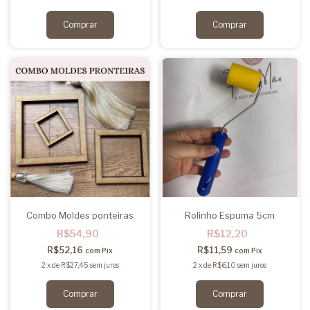
Combo Moldes ponteiras
Rolinho Espuma 5cm
R$54,90
R$12,20
R$52,16
R$11,59
com
Pix
com
Pix
2
x
de
R$27,45
sem juros
2
x
de
R$6,10
sem juros