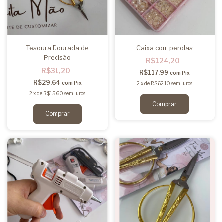
Tesoura Dourada de
Caixa com perolas
Precisão
R$124,20
R$31,20
R$117,99
com
Pix
R$29,64
com
Pix
2
x
de
R$62,10
sem juros
2
x
de
R$15,60
sem juros