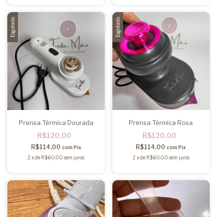
Esgotado
Esgotado
Prensa Térmica Dourada
Prensa Térmica Rosa
R$120,00
R$120,00
R$114,00
R$114,00
com
Pix
com
Pix
2
x
de
R$60,00
sem juros
2
x
de
R$60,00
sem juros