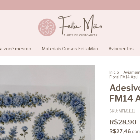
ça você mesmo
Materiais Cursos FeitaMão
Aviamentos
Início
.
Aviamen
Floral FM14 Azul
Adesiv
FM14 A
SKU:
MFM11111
R$28,90
R$27,46
co