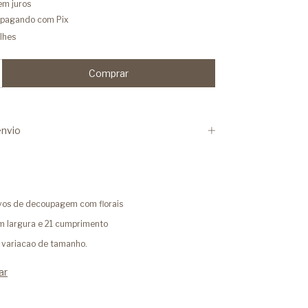
em juros
pagando com Pix
lhes
nvio
ivos de decoupagem com florais
m largura e 21 cumprimento
m variacao de tamanho.
ar