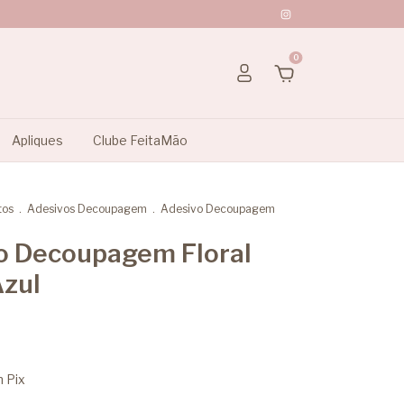
0
Apliques
Clube FeitaMão
tos
.
Adesivos Decoupagem
.
Adesivo Decoupagem
o Decoupagem Floral
zul
m
Pix