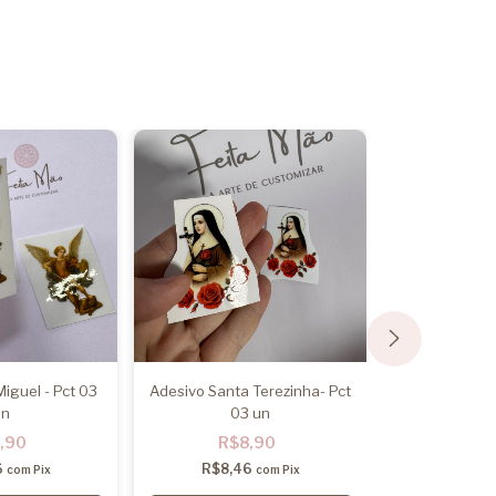
iguel - Pct 03
Adesivo Santa Terezinha- Pct
Adesivo NS Fat
un
03 un
R$
,90
R$8,90
R$8,4
6
R$8,46
com
Pix
com
Pix