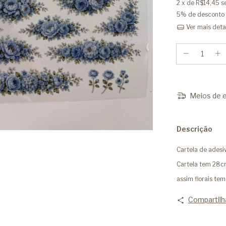
2
x de
R$14,45
s
5% de desconto
Ver mais deta
Meios de e
Descrição
Cartela de ades
Cartela tem 28c
assim florais te
Compartilh