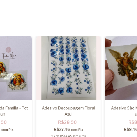
a Família - Pct
Adesivo Decoupagem Floral
Adesivo São M
 un
Azul
,90
R$28,90
R$8
6
R$27,46
R$8,4
com
Pix
com
Pix
2
x
de
R$14,45
sem juros