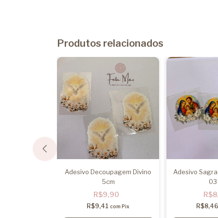
Produtos relacionados
ecoupagem
Adesivo Decoupagem Divino
Adesivo Sagrad
anda
5cm
03
,90
R$9,90
R$8
6
R$9,41
R$8,4
com
Pix
com
Pix
45
sem juros