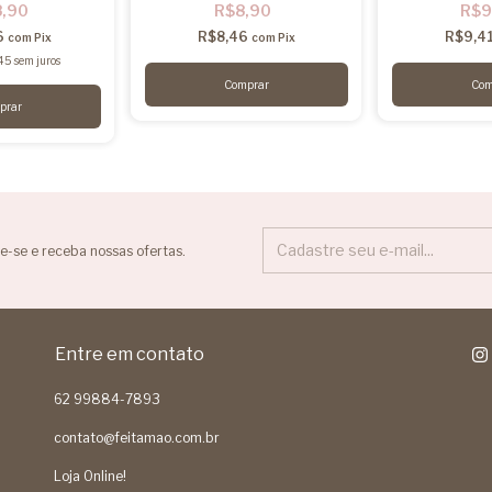
8,90
R$8,90
R$9
6
R$8,46
R$9,4
com
Pix
com
Pix
45
sem juros
e-se e receba nossas ofertas.
Entre em contato
62 99884-7893
contato@feitamao.com.br
Loja Online!