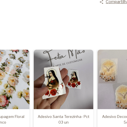
Compartilh
upagem Floral
Adesivo Santa Terezinha- Pct
Adesivo Deco
nco
03 un
5