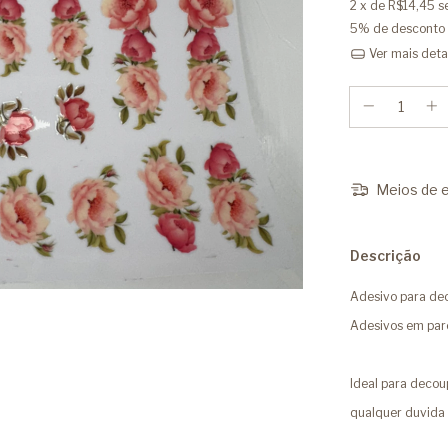
2
x de
R$14,45
s
5% de desconto
Ver mais deta
Meios de e
Descrição
Adesivo para d
Adesivos em par
Ideal para deco
qualquer duvida 