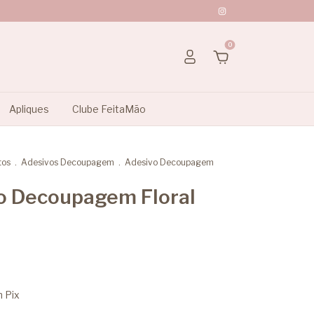
0
Apliques
Clube FeitaMão
tos
.
Adesivos Decoupagem
.
Adesivo Decoupagem
o Decoupagem Floral
m
Pix