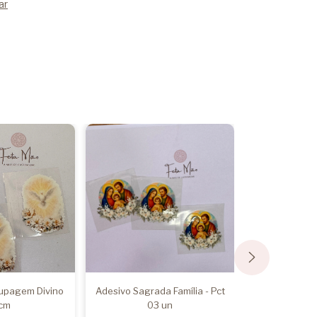
ar
upagem Divino
Adesivo Sagrada Família - Pct
Adesivo 
cm
03 un
Sagrada F