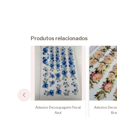
Produtos relacionados
recida - Pct 03
Adesivo Decoupagem Floral
Adesivo Deco
n
Azul
Bra