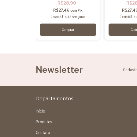
,90
R$28,90
R$2
6
R$27,46
R$27,4
com
Pix
com
Pix
2
x
de
R$14,45
sem juros
2
x
de
R$14,
Newsletter
Cadastr
Departamentos
Início
Produtos
Contato