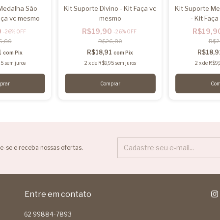
 Medalha São
Kit Suporte Divino - Kit Faça vc
Kit Suporte Me
Faça vc mesmo
mesmo
- Kit Faç
0
R$19,90
R$19,9
-
26
%
OFF
-
26
%
OFF
6,80
R$26,80
R$2
1
R$18,91
R$18,
com
Pix
com
Pix
95
sem juros
2
x
de
R$9,95
sem juros
2
x
de
R$9,
e-se e receba nossas ofertas.
Entre em contato
62 99884-7893