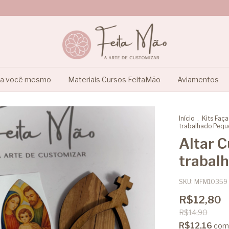
ça você mesmo
Materiais Cursos FeitaMão
Aviamentos
Início
.
Kits Faç
trabalhado Pequ
Altar 
trabal
SKU:
MFM10359
R$12,80
R$14,90
R$12,16
com