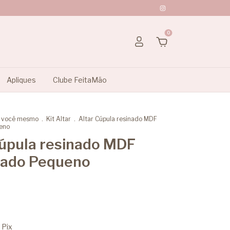
0
Apliques
Clube FeitaMão
a você mesmo
.
Kit Altar
.
Altar Cúpula resinado MDF
eno
Cúpula resinado MDF
hado Pequeno
Pix