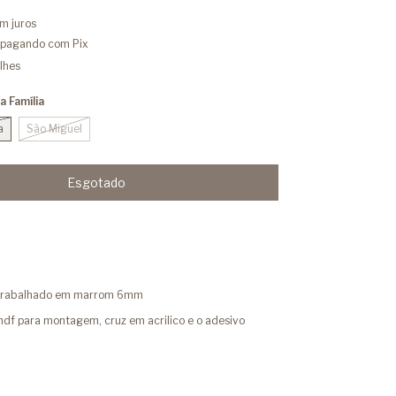
m juros
pagando com Pix
lhes
 Família
a
São Miguel
a trabalhado em marrom 6mm
mdf para montagem, cruz em acrilico e o adesivo