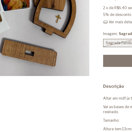
2
x de
R$6,40
se
5% de desconto
Ver mais deta
Imagem:
Sagrada
Sagrada Famíli
Descrição
Altar em mdf j
Vai as bases de 
resinado.
Tamanho:
Altura tem:13cm