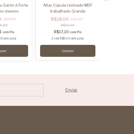
u Santo é Forte
Altar Cúpula resinado MDF
a vc mesmo
trabalhado Grande
Kit Altar Bo
Flores - Kit
0
R$18,00
-
26
%
OFF
-
14
%
OFF
6,80
R$21,00
R$4
91
R$17,10
com
Pix
com
Pix
R$46,
95
sem juros
2
x
de
R$9,00
sem juros
2
x
de
R$24
Comprar
Co