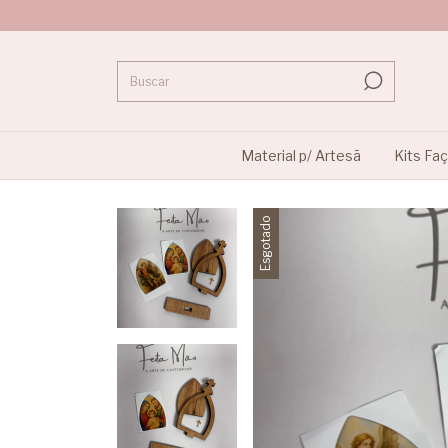
Material p/ Artesã
Kits Fa
Esgotado