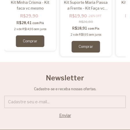
Kit Minha Crisma - Kit
Kit Suporte Maria Passa
Kit 
faca vc mesmo
a Frente - Kit Faça vc
mesmo
R$29,90
R$19,90
R
-
26
%
OFF
R$26,80
R$28,41
com
Pix
R$18,91
com
Pix
2
x
de
R$14,95
sem juros
2
x
de
R$9,95
sem juros
2
Newsletter
Cadastre-se e receba nossas ofertas.