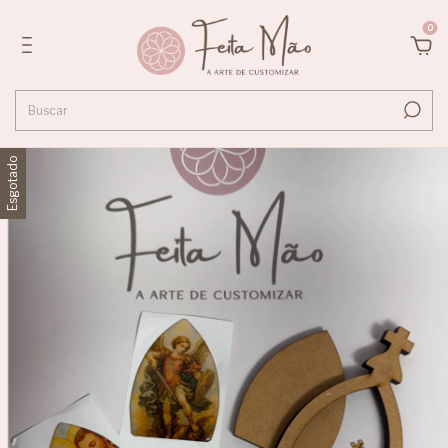
0
Esgotado