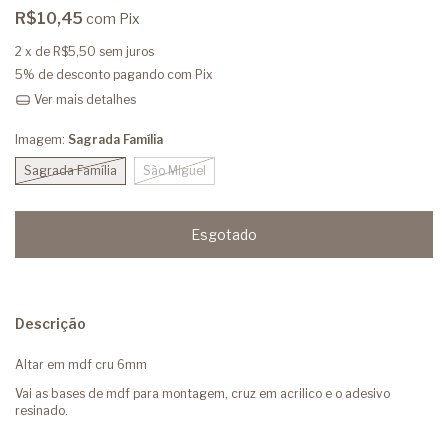
R$10,45
com
Pix
2
x de
R$5,50
sem juros
5% de desconto
pagando com Pix
Ver mais detalhes
Imagem:
Sagrada Família
Sagrada Família
São MIguel
Descrição
Altar em mdf cru 6mm
Vai as bases de mdf para montagem, cruz em acrilico e o adesivo
resinado.