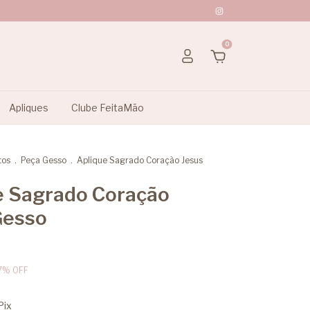
0
Apliques
Clube FeitaMão
tos
.
Peça Gesso
.
Aplique Sagrado Coração Jesus
e Sagrado Coração
Gesso
7
%
OFF
Pix