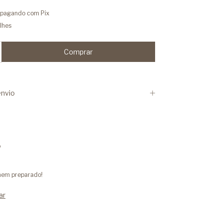
pagando com Pix
lhes
nvio
o
 nem preparado!
ar