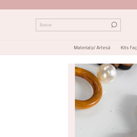
Material p/ Artesã
Kits Fa