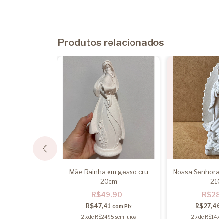
Produtos relacionados
o Gesso
Mãe Rainha em gesso cru
Nossa Senhora
20cm
21
,90
R$49,90
R$2
1
com
Pix
R$47,41
R$27,4
com
Pix
2
x
de
R$24,95
sem juros
2
x
de
R$14,