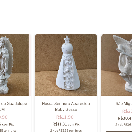
 de Guadalupe
Nossa Senhora Aparecida
São Mig
CM
Baby Gesso
R$3
8,90
R$11,90
R$30,
6
R$11,31
com
Pix
com
Pix
2
x
de
R$16
45
sem juros
2
x
de
R$5,95
sem juros