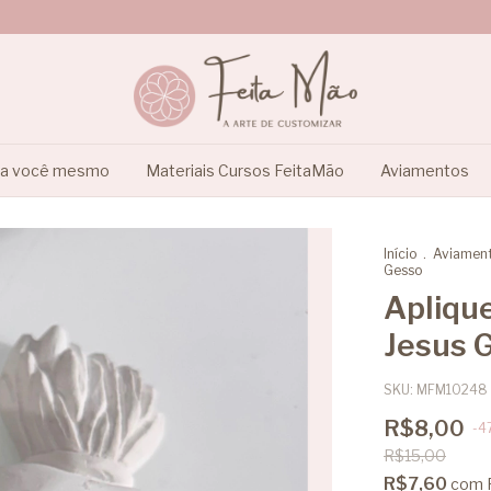
ça você mesmo
Materiais Cursos FeitaMão
Aviamentos
Início
.
Aviamen
Gesso
Apliqu
Jesus 
SKU:
MFM10248
R$8,00
-
4
R$15,00
R$7,60
com