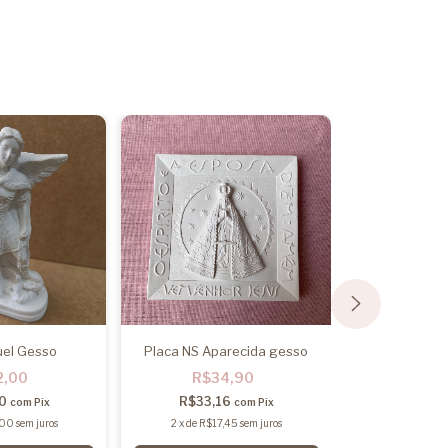
uel Gesso
Placa NS Aparecida gesso
Sagrado Cora
2,00
R$34,90
R$2
40
R$33,16
R$27,
com
Pix
com
Pix
,00
sem juros
2
x
de
R$17,45
sem juros
2
x
de
R$14