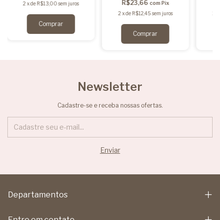
R$23,66
R
com
Pix
2
x
de
R$13,00
sem juros
2
x
de
R$12,45
sem juros
2
x
Newsletter
Cadastre-se e receba nossas ofertas.
Departamentos
Entre em contato