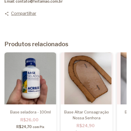
Email:
contato@feitamao.com.br
Compartilhar
Produtos relacionados
Base seladora - 100ml
Base Altar Consagração
Bas
Nossa Senhora
R$26,00
R$24,90
R$24,70
com
Pix