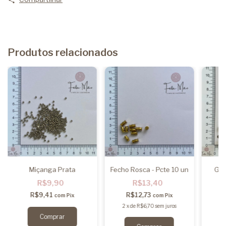
Produtos relacionados
Miçanga Prata
Fecho Rosca - Pcte 10 un
Gan
R$9,90
R$13,40
R$9,41
R$12,73
com
Pix
com
Pix
2
x
de
R$6,70
sem juros