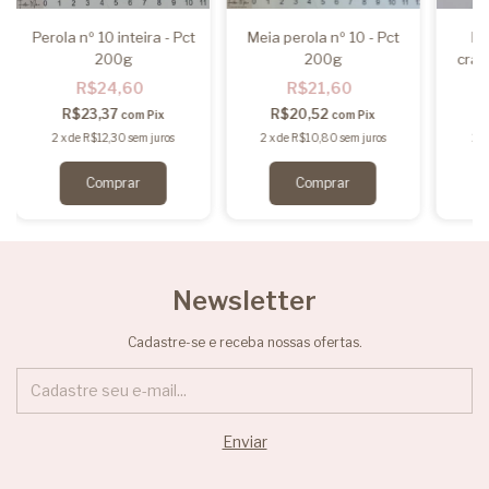
Perola nº 10 inteira - Pct
Meia perola nº 10 - Pct
Pe
200g
200g
craq
R$24,60
R$21,60
R$23,37
R$20,52
com
Pix
com
Pix
2
x
de
R$12,30
sem juros
2
x
de
R$10,80
sem juros
2
x
Newsletter
Cadastre-se e receba nossas ofertas.