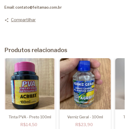
Email:
contato@feitamao.com.br
Compartilhar
Produtos relacionados
Tinta PVA - Preto 100ml
Verniz Geral - 100ml
Tin
B
R$14,50
R$23,90