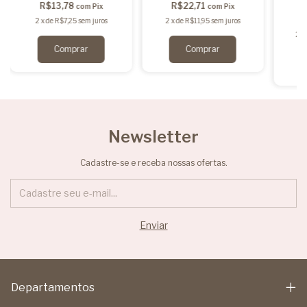
R$13,78
R$22,71
com
Pix
com
Pix
2
x
de
R$7,25
sem juros
2
x
de
R$11,95
sem juros
2
x
Newsletter
Cadastre-se e receba nossas ofertas.
Departamentos