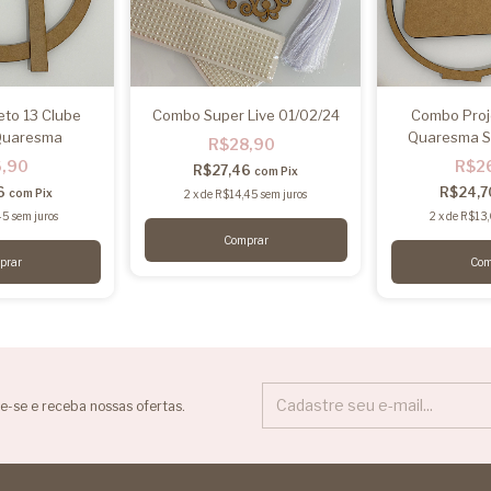
to 13 Clube
Combo Super Live 01/02/24
Combo Proj
Quaresma
Quaresma S
R$28,90
6,90
R$2
R$27,46
com
Pix
6
R$24,
com
Pix
2
x
de
R$14,45
sem juros
45
sem juros
2
x
de
R$13
e-se e receba nossas ofertas.