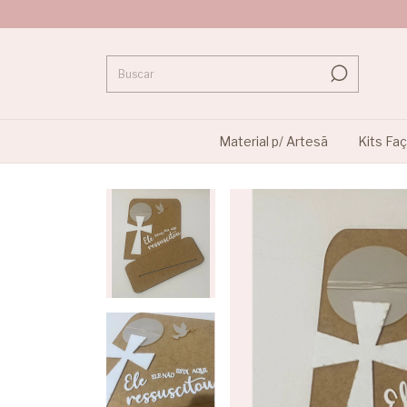
Material p/ Artesã
Kits Fa