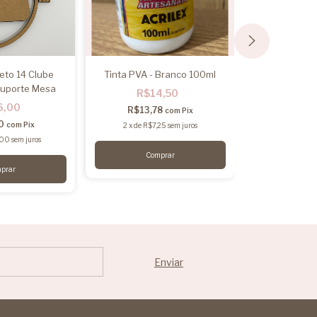
eto 14 Clube
Tinta PVA - Branco 100ml
Combo Proj
uporte Mesa
Bandeja A
R$14,50
6,00
R$2
R$13,78
com
Pix
70
R$20,
com
Pix
2
x
de
R$7,25
sem juros
,00
sem juros
2
x
de
R$11