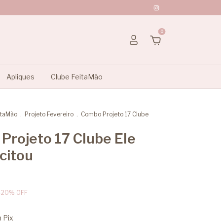
0
Apliques
Clube FeitaMão
itaMão
.
Projeto Fevereiro
.
Combo Projeto 17 Clube
Projeto 17 Clube Ele
citou
-
20
%
OFF
m
Pix