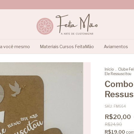
ça você mesmo
Materiais Cursos FeitaMão
Aviamentos
Início
.
Clube Fe
Ele Ressuscitou
Combo 
Ressus
SKU:
FM664
R$20,00
R$24,90
R$19,00
co