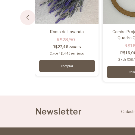
 08 - Pct 200g
Ramo de Lavanda
Combo Proje
Quadro 
,60
R$28,90
R$1
7
R$27,46
com
Pix
com
Pix
R$16,0
30
sem juros
2
x
de
R$14,45
sem juros
2
x
de
R$8,
Newsletter
Cadastr