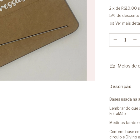
2
x de
R$10,00
s
5% de desconto
Ver mais deta
Meios de e
Descrição
Bases usada na a
Lembrando que a 
FeitaMão
Medidas tambem 
Contem: base em
circulo e Divino 