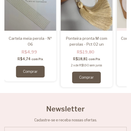
Cartela meia perola - Nº
Ponteira pronta M com
Combo
06
perolas - Pct 02 un
R$4,99
R$19,80
R$4,74
R$18,81
com
Pix
com
Pix
2
x
de
R$9,90
sem juros
2
Newsletter
Cadastre-se e receba nossas ofertas.