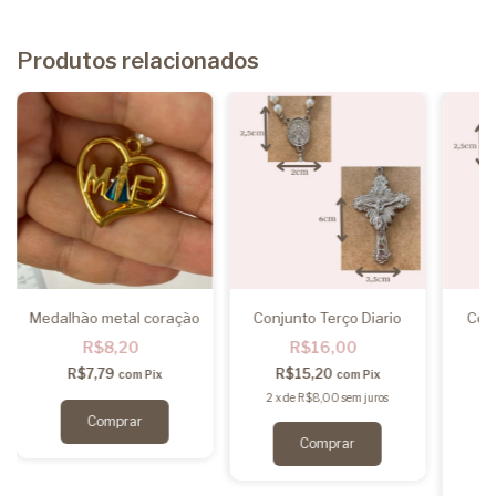
Produtos relacionados
Medalhão metal coração
Conjunto Terço Diario
Con
R$8,20
R$16,00
R$7,79
R$15,20
com
Pix
com
Pix
2
x
de
R$8,00
sem juros
2