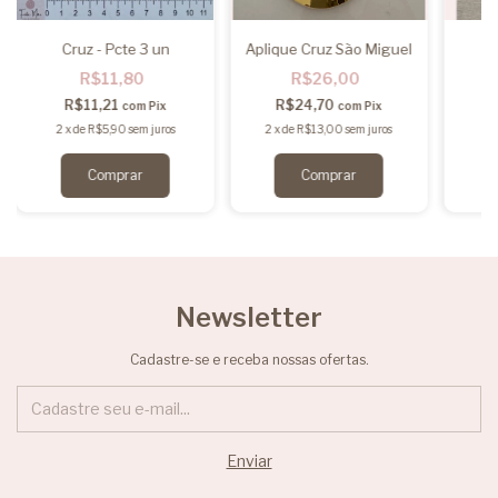
Cruz - Pcte 3 un
Aplique Cruz São Miguel
R$11,80
R$26,00
R$11,21
R$24,70
com
Pix
com
Pix
2
x
de
R$5,90
sem juros
2
x
de
R$13,00
sem juros
2
Newsletter
Cadastre-se e receba nossas ofertas.