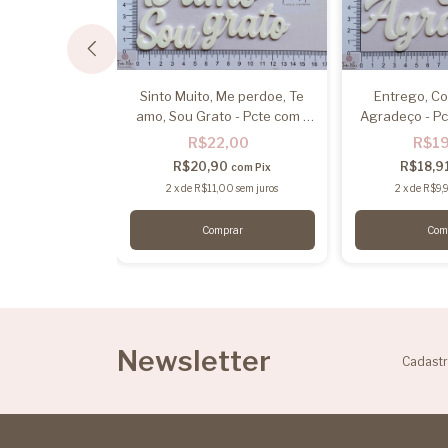
aquele que me
Sinto Muito, Me perdoe, Te
Entrego, Con
e - Pcte com 1
amo, Sou Grato - Pcte com 1
Agradeço - Pc
ase
frase
,90
R$22,00
R$1
6
R$20,90
R$18,9
com
Pix
com
Pix
45
sem juros
2
x
de
R$11,00
sem juros
2
x
de
R$9,
Newsletter
Cadastr