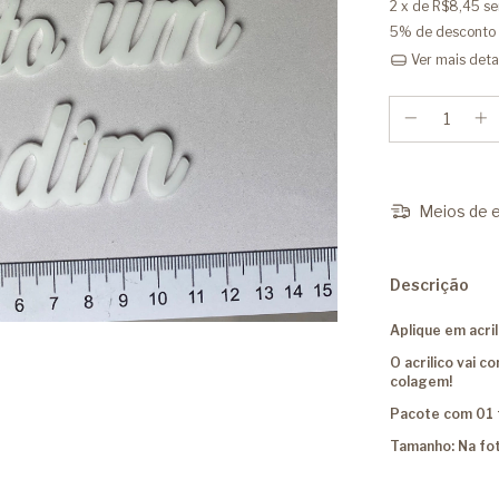
2
x de
R$8,45
se
5% de desconto
Ver mais deta
Meios de e
Descrição
Aplique em acril
O acrilico vai 
colagem!
Pacote com 01 
Tamanho: Na fo