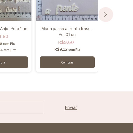
Anjo- Pcte 1 un
Maria passa a frente frase -
Frase em caso
Pct 01 un
- Pcte 
4,80
R$9,60
R$2
06
com
Pix
R$9,12
R$22,
com
Pix
40
sem juros
2
x
de
R$11