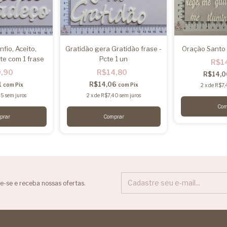
fio, Aceito,
Gratidão gera Gratidão frase -
Oração Santo 
te com 1 frase
Pcte 1 un
R$1
9,90
R$14,80
R$14,
1
R$14,06
com
Pix
com
Pix
2
x
de
R$7,
95
sem juros
2
x
de
R$7,40
sem juros
e-se e receba nossas ofertas.