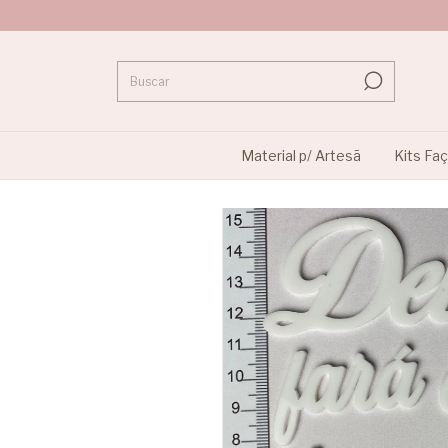
Material p/ Artesã
Kits Fa