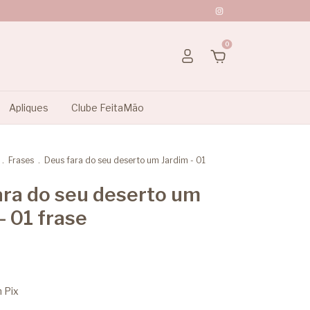
0
Apliques
Clube FeitaMão
.
Frases
.
Deus fara do seu deserto um Jardim - 01
ara do seu deserto um
- 01 frase
m
Pix