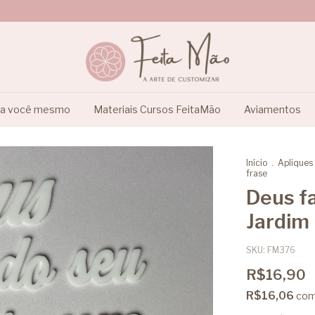
ça você mesmo
Materiais Cursos FeitaMão
Aviamentos
Início
.
Apliques
frase
Deus f
Jardim 
SKU:
FM376
R$16,90
R$16,06
co