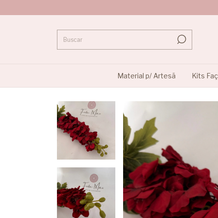
Material p/ Artesã
Kits Fa