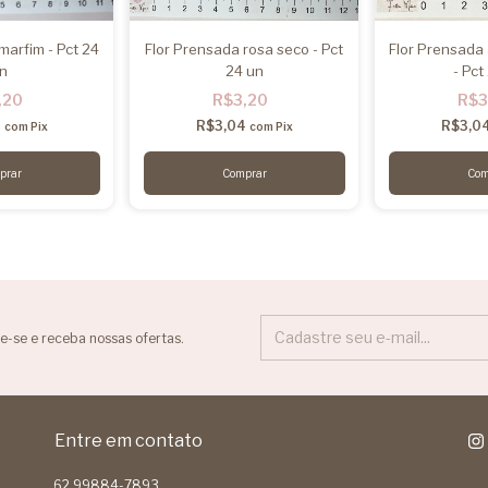
marfim - Pct 24
Flor Prensada rosa seco - Pct
Flor Prensada
n
24 un
- Pct
,20
R$3,20
R$3
4
R$3,04
R$3,0
com
Pix
com
Pix
e-se e receba nossas ofertas.
Entre em contato
62 99884-7893