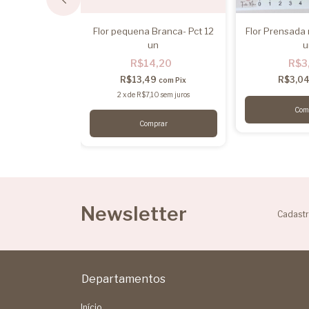
zul Esmeralda -
Flor pequena Branca- Pct 12
Flor Prensada 
12 un
un
u
,20
R$14,20
R$3
9
R$13,49
R$3,0
com
Pix
com
Pix
0
sem juros
2
x
de
R$7,10
sem juros
Newsletter
Cadastr
Departamentos
Início