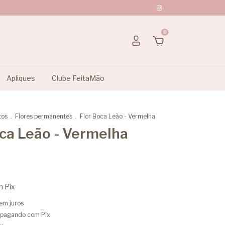
0
Apliques
Clube FeitaMão
tos
.
Flores permanentes
.
Flor Boca Leão - Vermelha
oca Leão - Vermelha
m
Pix
em juros
pagando com Pix