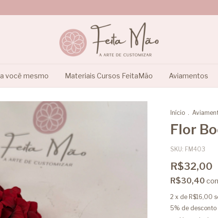
ça você mesmo
Materiais Cursos FeitaMão
Aviamentos
Início
.
Aviamen
Flor B
SKU:
FM403
R$32,00
R$30,40
co
2
x de
R$16,00
s
5% de desconto