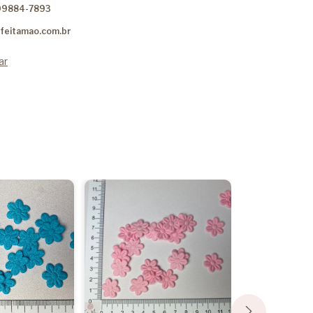
99884-7893
feitamao.com.br
ar