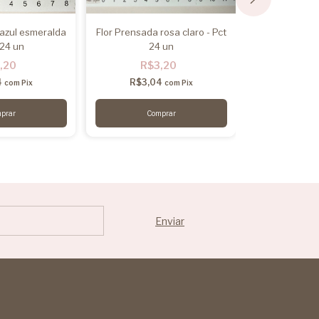
 azul esmeralda
Flor Prensada rosa claro - Pct
Flor pequena 
 24 un
24 un
,20
R$3,20
R$1
4
R$3,04
R$13,
com
Pix
com
Pix
2
x
de
R$7