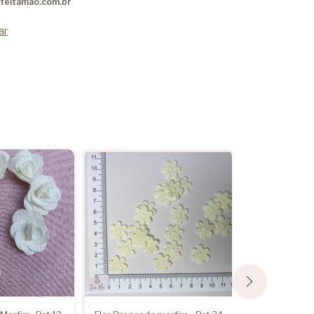
feitamao.com.br
ar