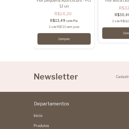
rosa seco - Pct
Flor pequena Azul Escuro - Pct
Flor Boca Le
 un
12 un
R$3
,20
R$14,20
R$30,4
4
R$13,49
com
Pix
com
Pix
2
x
de
R$16,
2
x
de
R$7,10
sem juros
Newsletter
Cadastr
Departamentos
Início
Produtos