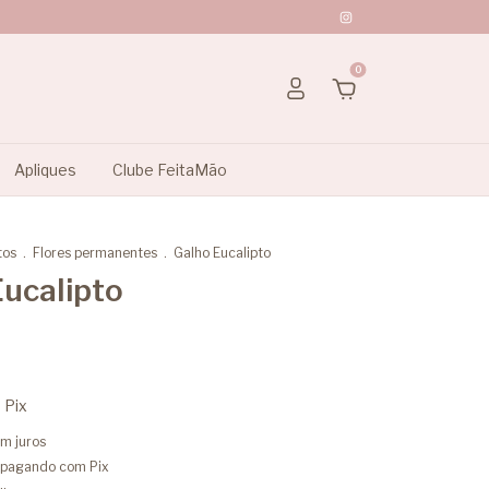
0
Apliques
Clube FeitaMão
tos
.
Flores permanentes
.
Galho Eucalipto
Eucalipto
m
Pix
m juros
pagando com Pix