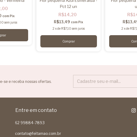
ão - Vermelha
Flor pequena Azul Esmeralda -
Flor pequena 
Pct 12 un
2,00
R$14,20
R$1
0
com
Pix
R$13,49
R$13,
com
Pix
00
sem juros
2
x
de
R$7,10
sem juros
2
x
de
R$7,
e-se e receba nossas ofertas.
Entre em contato
62 99884-7893
contato@feitamao.com.br