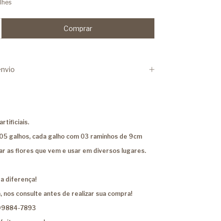
lhes
nvio
rtificiais.
5 galhos, cada galho com 03 raminhos de 9cm
r as flores que vem e usar em diversos lugares.
a diferença!
, nos consulte antes de realizar sua compra!
99884-7893