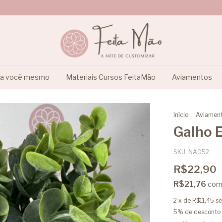
ça você mesmo
Materiais Cursos FeitaMão
Aviamentos
Início
.
Aviamen
Galho 
SKU:
NA052
R$22,90
R$21,76
co
2
x de
R$11,45
se
5% de desconto