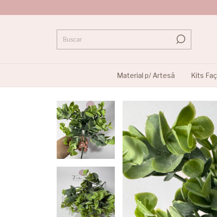
Material p/ Artesã
Kits Fa