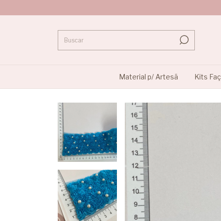
Material p/ Artesã
Kits Fa