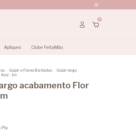
0
Apliques
Clube FeitaMão
tos
.
Guipir e Flores Bordadas
.
Guipir largo
Azul - 1m
largo acabamento Flor
1m
m
Pix