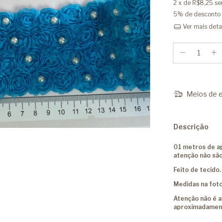
2
x de
R$8,25
se
5% de desconto
Ver mais deta
Meios de e
Descrição
01 metros de ap
atenção não são
Feito de tecido.
Medidas na foto
Atenção não é a
aproximadament