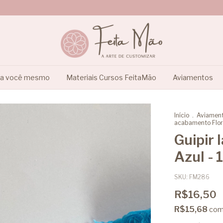
ça você mesmo
Materiais Cursos FeitaMão
Aviamentos
Início
.
Aviamen
acabamento Flor 
Guipir 
Azul - 
SKU:
FM286
R$16,50
R$15,68
co