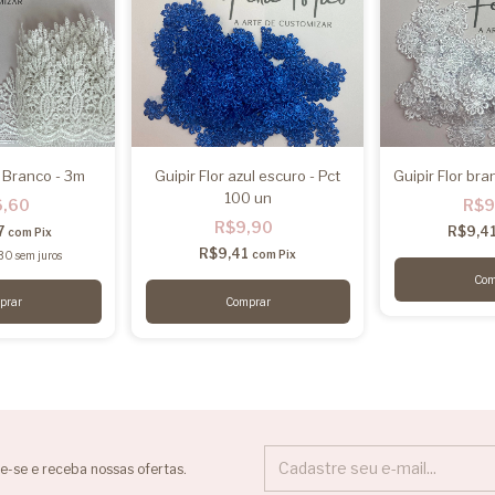
 Branco - 3m
Guipir Flor azul escuro - Pct
Guipir Flor bra
100 un
6,60
R$9
R$9,90
7
R$9,4
com
Pix
R$9,41
com
Pix
30
sem juros
e-se e receba nossas ofertas.