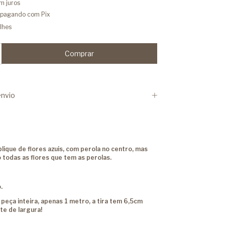
m juros
pagando com Pix
lhes
nvio
lique de flores azuis, com perola no centro, mas
 todas as flores que tem as perolas.
.
 peça inteira, apenas 1 metro, a tira tem 6,5cm
e de largura!