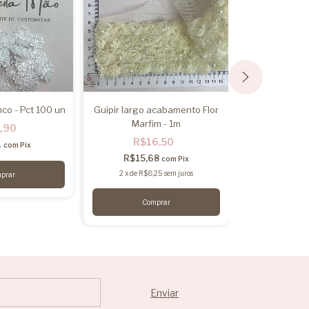
nco - Pct 100 un
Guipir largo acabamento Flor
Guipir Larg
Marfim - 1m
,90
R$4
R$16,50
1
R$44,
com
Pix
R$15,68
com
Pix
2
x
de
R$23
2
x
de
R$8,25
sem juros