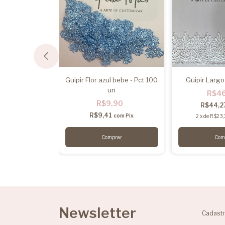
s Aplique - Pct
Guipir Flor azul bebe - Pct 100
Guipir Largo
 un
un
R$4
,20
R$9,90
R$44,2
9
R$9,41
com
Pix
com
Pix
2
x
de
R$23,
10
sem juros
Newsletter
Cadastr