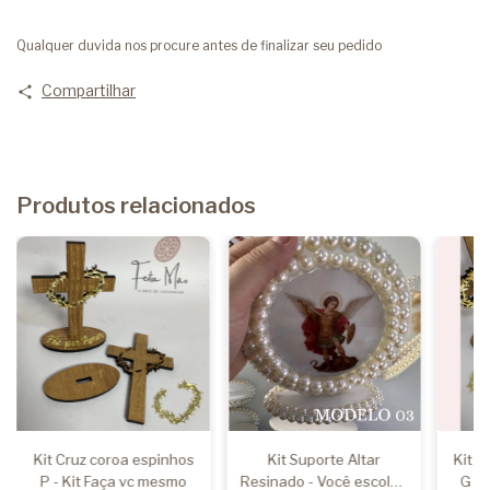
Qualquer duvida nos procure antes de finalizar seu pedido
Compartilhar
Produtos relacionados
Kit Cruz coroa espinhos
Kit Suporte Altar
Kit C
P - Kit Faça vc mesmo
Resinado - Você escolhe
G - 