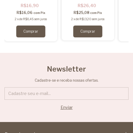
a imagem - Kit faça você
R$16,90
R$26,40
mesmo
R$16,06
R$25,08
com
Pix
com
Pix
2
x
de
R$8,45
sem juros
2
x
de
R$13,20
sem juros
2
Comprar
Newsletter
Cadastre-se e receba nossas ofertas.