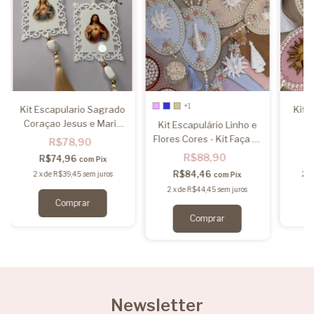
+1
Kit Escapulario Sagrado
Kitã
Coraçao Jesus e Maria
Kit Escapulário Linho e
Luxo
Flores Cores - Kit Faça vc
R$78,90
mesmo
R$88,90
R$74,96
com
Pix
R$84,46
2
x
de
R$39,45
sem juros
2
x
com
Pix
2
x
de
R$44,45
sem juros
Comprar
Newsletter