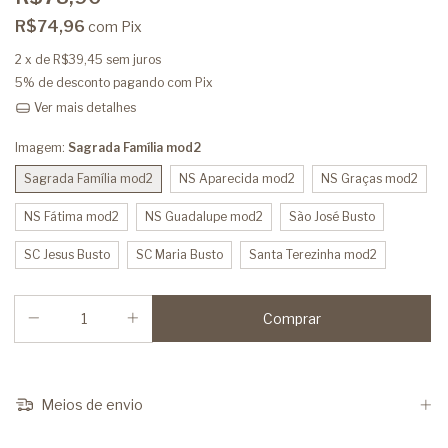
R$74,96
com
Pix
2
x de
R$39,45
sem juros
5% de desconto
pagando com Pix
Ver mais detalhes
Imagem:
Sagrada Família mod2
Sagrada Família mod2
NS Aparecida mod2
NS Graças mod2
NS Fátima mod2
NS Guadalupe mod2
São José Busto
SC Jesus Busto
SC Maria Busto
Santa Terezinha mod2
Meios de envio