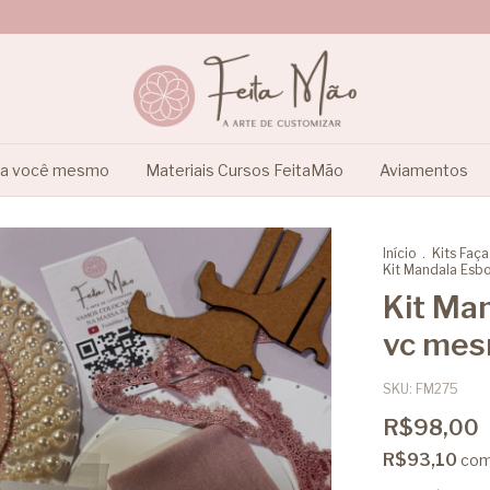
ça você mesmo
Materiais Cursos FeitaMão
Aviamentos
Início
.
Kits Faç
Kit Mandala Esbo
Kit Man
vc me
SKU:
FM275
R$98,00
R$93,10
co