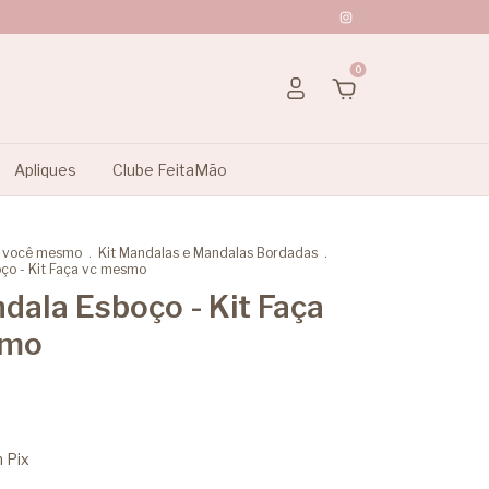
0
Apliques
Clube FeitaMão
a você mesmo
.
Kit Mandalas e Mandalas Bordadas
.
ço - Kit Faça vc mesmo
dala Esboço - Kit Faça
smo
m
Pix