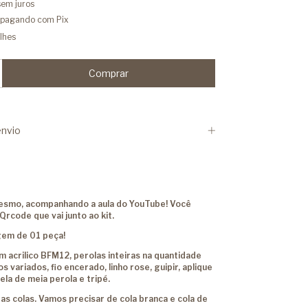
sem juros
pagando com Pix
lhes
nvio
mesmo, acompanhando a aula do YouTube! Você
Qrcode que vai junto ao kit.
gem de 01 peça!
 em acrilico BFM12, perolas inteiras na quantidade
 variados, fio encerado, linho rose, guipir, aplique
tela de meia perola e tripé.
s colas. Vamos precisar de cola branca e cola de