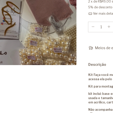
2
x de
R$49,00
5% de desconto
Ver mais deta
Meios de e
Descrição
Kit Faça você 
acessa ela pelo 
Kit para monta
kit inclui: base
usada e tamanhos
em acrilico, car
Não acompanha a