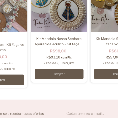
Kit Mandala Nossa Senhora
Kit Mandala S
Aparecida Acrilico - Kit faça vc
faca v
s - Kit Faça vc
mesmo
smo
R$98,00
R$6
8,00
R$93,10
R$57,
com
Pix
60
2
x
de
R$49,00
sem juros
2
x
de
R$30
com
Pix
,00
sem juros
prar
e-se e receba nossas ofertas.