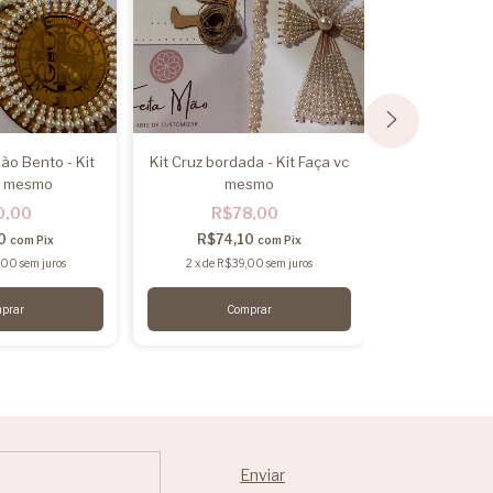
+1
ão Bento - Kit
Kit Cruz bordada - Kit Faça vc
c mesmo
mesmo
Kit Mandala B
Flores Cores
0,00
R$78,00
me
R$9
00
R$74,10
com
Pix
com
Pix
R$93,
,00
sem juros
2
x
de
R$39,00
sem juros
2
x
de
R$49
Co