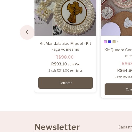
+1
rdada Divino -
Kit Mandala São Miguel - Kit
 vc mesmo
Faça vc mesmo
Kit Quadro Core
me
,00
R$98,00
R$6
0
R$93,10
com
Pix
com
Pix
R$64,
00
sem juros
2
x
de
R$49,00
sem juros
2
x
de
R$34
rar
Com
Newsletter
Cadastr