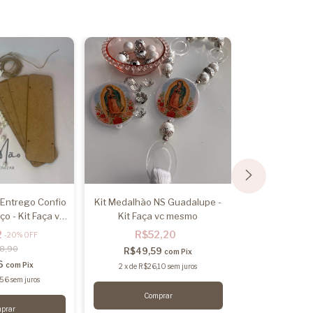
 Entrego Confio
Kit Medalhão NS Guadalupe -
Kit Medalhão
o - Kit Faça vc
Kit Faça vc mesmo
Kits faç
smo
2
R$52,20
R$5
-
20
%
OFF
8,90
R$49,59
R$50,
com
Pix
16
com
Pix
2
x
de
R$26,10
sem juros
2
x
de
R$26
,56
sem juros
Co