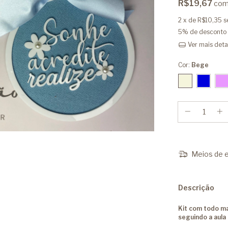
R$19,67
co
2
x de
R$10,35
s
5% de desconto
Ver mais deta
Cor:
Bege
Meios de e
Descrição
Kit com todo ma
seguindo a aula