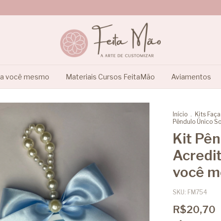
ça você mesmo
Materiais Cursos FeitaMão
Aviamentos
Início
.
Kits Faç
Pêndulo Único So
Kit Pê
Acredit
você 
SKU:
FM754
R$20,70