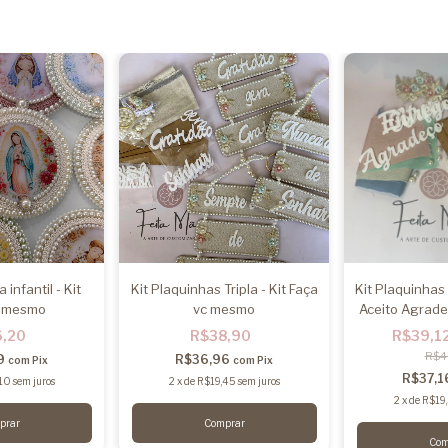
infantil - Kit
Kit Plaquinhas Tripla - Kit Faça
Kit Plaquinhas
c mesmo
vc mesmo
Aceito Agradeç
me
6,20
R$38,90
R$39,1
R$4
9
R$36,96
com
Pix
com
Pix
R$37,
10
sem juros
2
x
de
R$19,45
sem juros
2
x
de
R$19
prar
Comprar