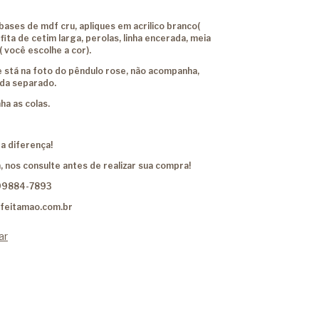
bases de mdf cru, apliques em acrilico branco(
, fita de cetim larga, perolas, linha encerada, meia
( você escolhe a cor).
 stá na foto do pêndulo rose, não acompanha,
nda separado.
a as colas.
a diferença!
, nos consulte antes de realizar sua compra!
99884-7893
feitamao.com.br
ar