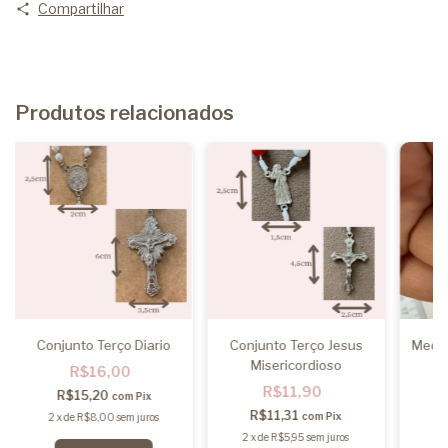
Compartilhar
Produtos relacionados
Conjunto Terço Diario
Conjunto Terço Jesus
Medal
Misericordioso
R$16,00
R$11,90
R$15,20
com
Pix
R$11,31
com
Pix
2
x
de
R$8,00
sem juros
2
x
de
R$5,95
sem juros