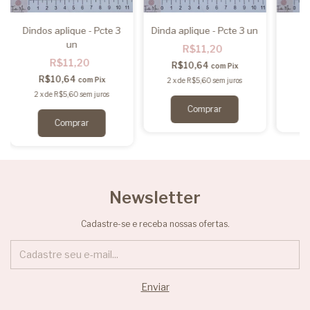
Dindos aplique - Pcte 3
Dinda aplique - Pcte 3 un
un
R$11,20
R$11,20
R$10,64
com
Pix
R$10,64
com
Pix
2
x
de
R$5,60
sem juros
2
2
x
de
R$5,60
sem juros
Newsletter
Cadastre-se e receba nossas ofertas.