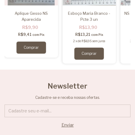
Aplique Gesso NS
Esboço Maria Branco -
NS Ap
Aparecida
Pcte 3 un
R$9,90
R$13,90
R$9,41
R$13,21
com
Pix
com
Pix
2
x
de
R$6,95
sem juros
2
x
Newsletter
Cadastre-se e receba nossas ofertas.