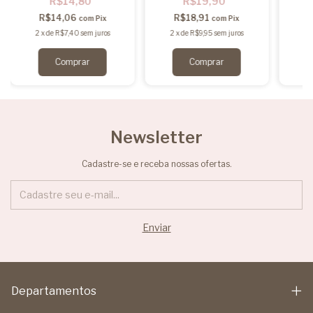
R$14,80
R$19,90
R$14,06
R$18,91
com
Pix
com
Pix
2
x
de
R$7,40
sem juros
2
x
de
R$9,95
sem juros
2
Newsletter
Cadastre-se e receba nossas ofertas.
Departamentos