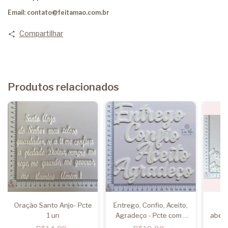
Email:
contato@feitamao.com.br
Compartilhar
Produtos relacionados
Oração Santo Anjo- Pcte
Entrego, Confio, Aceito,
Ao
1 un
Agradeço - Pcte com 1
abenç
frase
Acomp