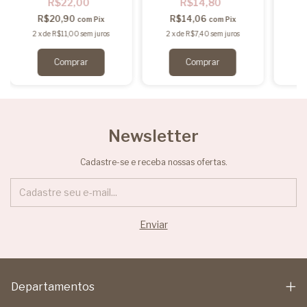
R$22,00
R$14,80
R$20,90
R$14,06
com
Pix
com
Pix
2
x
de
R$11,00
sem juros
2
x
de
R$7,40
sem juros
2
Newsletter
Cadastre-se e receba nossas ofertas.
Departamentos