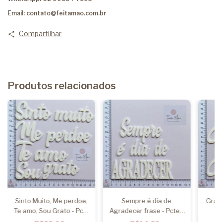
Email:
contato@feitamao.com.br
Compartilhar
Produtos relacionados
Sinto Muito, Me perdoe,
Sempre é dia de
Grat
Te amo, Sou Grato - Pcte
Agradecer frase - Pcte 1
f
com 1 frase
un