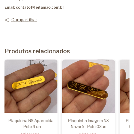
Email:
contato@feitamao.com.br
Compartilhar
Produtos relacionados
Plaquinha NS Aparecida
Plaquinha Imagem NS
Pla
- Pcte 3 un
Nazaré - Pcte 03un
Fá