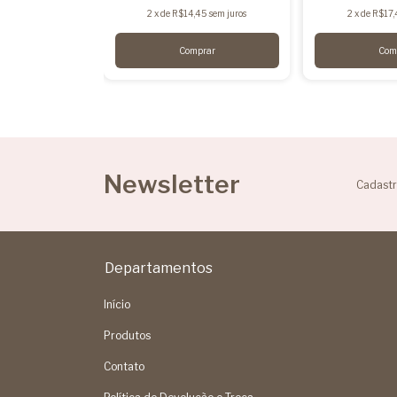
8
com
Pix
2
x
de
R$14,45
sem juros
2
x
de
R$17,
20
sem juros
Newsletter
Cadastr
Departamentos
Início
Produtos
Contato