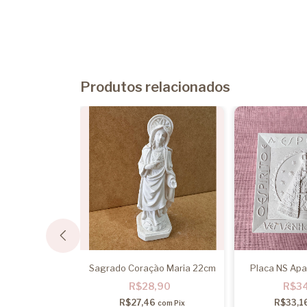
Produtos relacionados
18cm - Imagem
Sagrado Coração Maria 22cm
Placa NS Apa
esso
R$28,90
R$3
,40
R$27,46
R$33,1
com
Pix