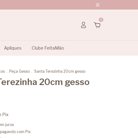
0
Apliques
Clube FeitaMão
tos
.
Peça Gesso
.
Santa Terezinha 20cm gesso
Terezinha 20cm gesso
m
Pix
em juros
pagando com Pix