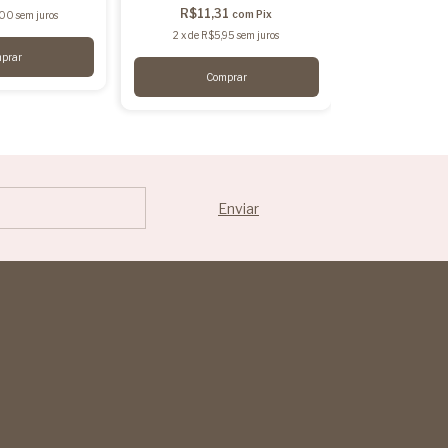
R$11,31
R$27,
com
Pix
,00
sem juros
2
x
de
R$5,95
sem juros
2
x
de
R$14