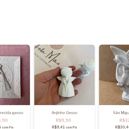
recida gesso
Anjinho Gesso
São Mig
4,90
R$9,90
R$3
6
R$9,41
R$30,
com
Pix
com
Pix