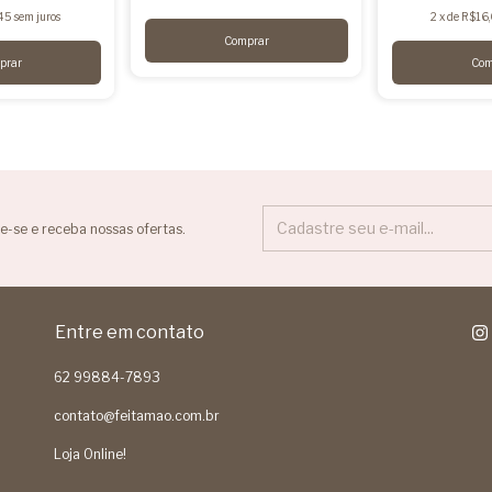
45
sem juros
2
x
de
R$16
e-se e receba nossas ofertas.
Entre em contato
62 99884-7893
contato@feitamao.com.br
Loja Online!