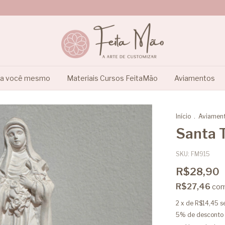
ça você mesmo
Materiais Cursos FeitaMão
Aviamentos
Início
.
Aviamen
Santa 
SKU:
FM915
R$28,90
R$27,46
co
2
x de
R$14,45
s
5% de desconto