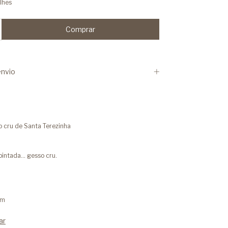
lhes
nvio
 cru de Santa Terezinha
intada... gesso cru.
cm
ar