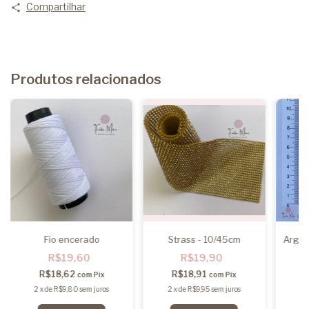
Compartilhar
Produtos relacionados
Fio encerado
Strass - 10/45cm
Argol
R$19,60
R$19,90
R$18,62
R$18,91
com
Pix
com
Pix
2
x
de
R$9,80
sem juros
2
x
de
R$9,95
sem juros
2