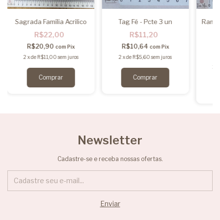
Sagrada Família Acrilico
Tag Fé - Pcte 3 un
Ramo 
R$22,00
R$11,20
R$20,90
R$10,64
com
Pix
com
Pix
2
x
de
R$11,00
sem juros
2
x
de
R$5,60
sem juros
2
x
Newsletter
Cadastre-se e receba nossas ofertas.