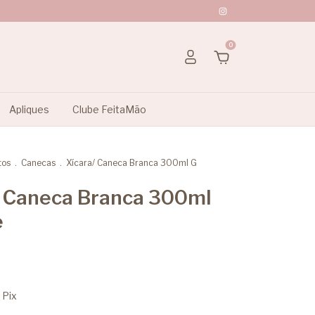
0
Apliques
Clube FeitaMão
tos
.
Canecas
.
Xícara/ Caneca Branca 300ml G
/ Caneca Branca 300ml
e
Pix