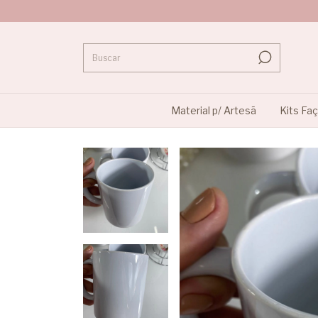
Material p/ Artesã
Kits Fa