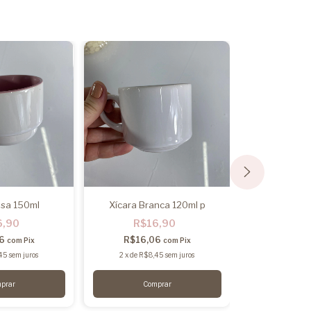
osa 150ml
Xícara Branca 120ml p
Torre xi
6,90
R$16,90
R$1
06
R$16,06
R$117,
com
Pix
com
Pix
45
sem juros
2
x
de
R$8,45
sem juros
2
x
de
R$62