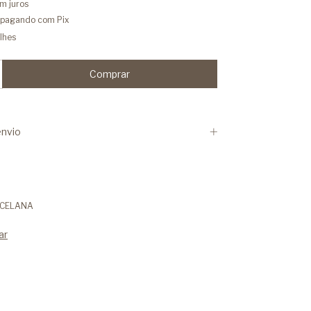
m juros
pagando com Pix
lhes
nvio
RCELANA
ar