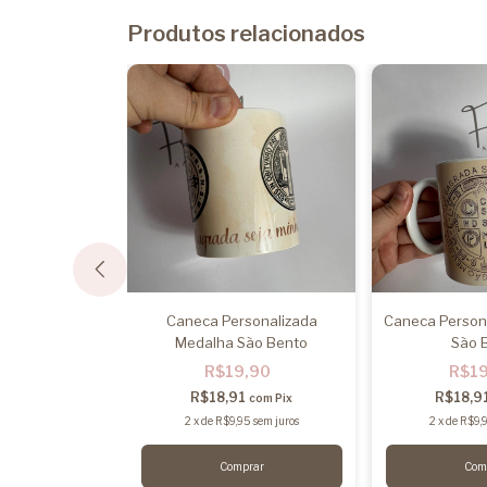
Produtos relacionados
alizada És uma
Caneca Personalizada
Caneca Person
e Mãe
Medalha São Bento
São 
,90
R$19,90
R$1
6
R$18,91
R$18,9
com
Pix
com
Pix
45
sem juros
2
x
de
R$9,95
sem juros
2
x
de
R$9,