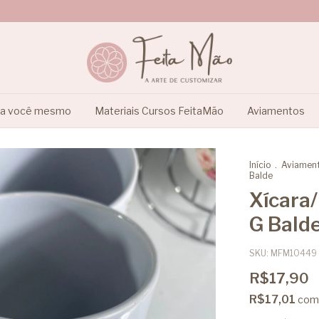
ça você mesmo
Materiais Cursos FeitaMão
Aviamentos
Início
.
Aviamen
Balde
Xícara
G Bald
SKU:
MFM10449
R$17,90
R$17,01
com