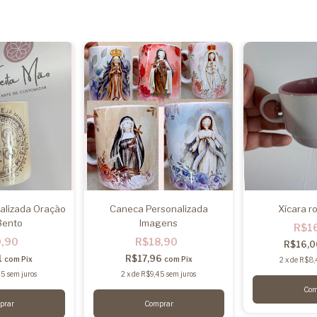
alizada Oração
Caneca Personalizada
Xícara r
Bento
Imagens
R$1
9,90
R$18,90
R$16,
1
R$17,96
com
Pix
com
Pix
2
x
de
R$8,
95
sem juros
2
x
de
R$9,45
sem juros
Comprar