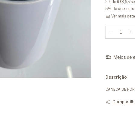
2
x de
R$8,95
se
5% de desconto
Ver mais deta
Meios de e
Descrição
CANECA DE PO
Compartilh