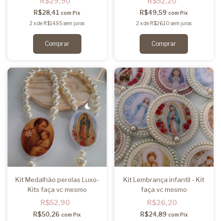
R$29,90
R$52,20
R$28,41
R$49,59
com
Pix
com
Pix
2
x
de
R$14,95
sem juros
2
x
de
R$26,10
sem juros
Kit Medalhão perolas Luxo-
Kit Lembrança infantil - Kit
Kits faça vc mesmo
faça vc mesmo
R$52,90
R$26,20
R$50,26
R$24,89
com
Pix
com
Pix