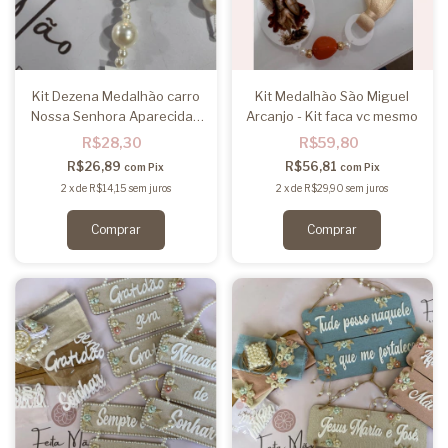
Kit Dezena Medalhão carro
Kit Medalhão São Miguel
Nossa Senhora Aparecida -
Arcanjo - Kit faca vc mesmo
Kit faca vc mesmo
R$28,30
R$59,80
R$26,89
R$56,81
com
Pix
com
Pix
2
x
de
R$14,15
sem juros
2
x
de
R$29,90
sem juros