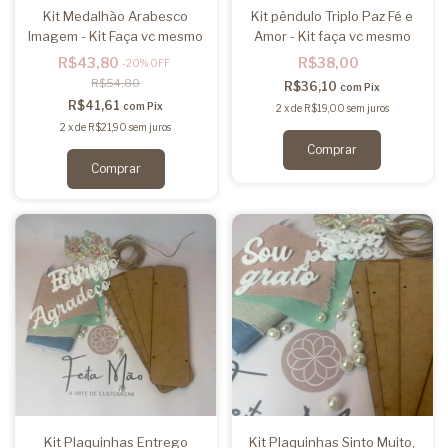
Kit Medalhão Arabesco
Kit pêndulo Triplo Paz Fé e
Imagem - Kit Faça vc mesmo
Amor - Kit faça vc mesmo
R$43,80
R$38,00
-
20
%
OFF
R$54,80
R$36,10
com
Pix
R$41,61
com
Pix
2
x
de
R$19,00
sem juros
2
x
de
R$21,90
sem juros
Comprar
Kit Plaquinhas Entrego
Kit Plaquinhas Sinto Muito,