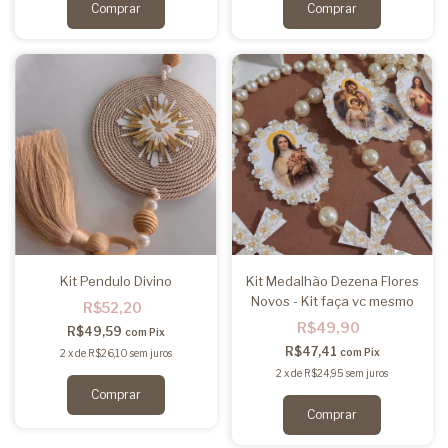
Comprar
Comprar
Kit Pendulo Divino
Kit Medalhão Dezena Flores
Novos - Kit faça vc mesmo
R$52,20
R$49,90
R$49,59
com
Pix
R$47,41
com
Pix
2
x
de
R$26,10
sem juros
2
x
de
R$24,95
sem juros
Comprar