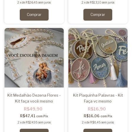
2
x
de
R$26,45
sem juros
2
x
de
R$13,10
sem juros
Comprar
Comprar
Kit Medalhão Dezena Flores -
Kit Plaquinha Palavras - Kit
Kit faça você mesmo
Faça vc mesmo
R$49,90
R$16,90
R$47,41
R$16,06
com
Pix
com
Pix
2
x
de
R$24,95
sem juros
2
x
de
R$8,45
sem juros