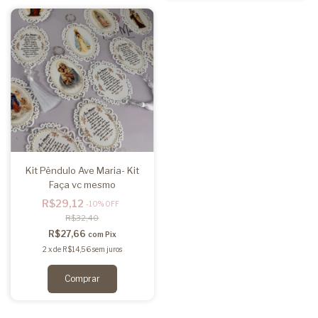
Kit Pêndulo Ave Maria- Kit
Faça vc mesmo
R$29,12
-
10
%
OFF
R$32,40
R$27,66
com
Pix
2
x
de
R$14,56
sem juros
Comprar