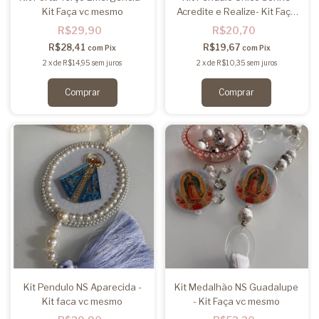
Kit Faça vc mesmo
Acredite e Realize- Kit Faça
você mesmo
R$29,90
R$20,70
R$28,41
R$19,67
com
Pix
com
Pix
2
x
de
R$14,95
sem juros
2
x
de
R$10,35
sem juros
Comprar
Comprar
Kit Pendulo NS Aparecida -
Kit Medalhão NS Guadalupe
Kit faca vc mesmo
- Kit Faça vc mesmo