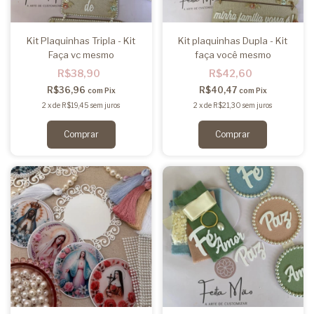
Kit Plaquinhas Tripla - Kit
Kit plaquinhas Dupla - Kit
Faça vc mesmo
faça você mesmo
R$38,90
R$42,60
R$36,96
R$40,47
com
Pix
com
Pix
2
x
de
R$19,45
sem juros
2
x
de
R$21,30
sem juros
Comprar
Comprar