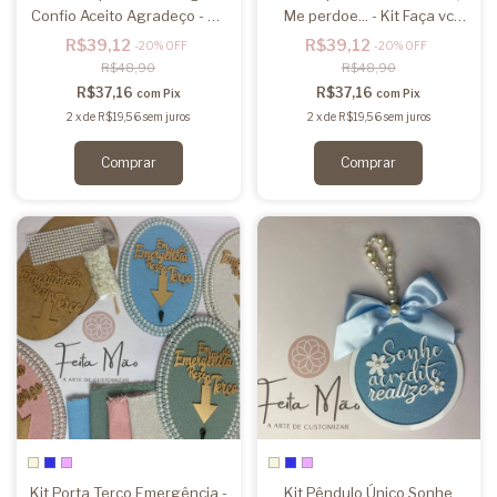
Confio Aceito Agradeço - Kit
Me perdoe... - Kit Faça vc
Faça vc mesmo
mesmo
R$39,12
R$39,12
-
20
%
OFF
-
20
%
OFF
R$48,90
R$48,90
R$37,16
R$37,16
com
Pix
com
Pix
2
x
de
R$19,56
sem juros
2
x
de
R$19,56
sem juros
Kit Porta Terço Emergência -
Kit Pêndulo Único Sonhe